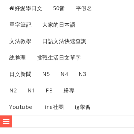
超愛學日文
好愛學日文
50音
平假名
單字筆記
大家的日本語
文法教學
日語文法快速查詢
總整理
挑戰生活日文單字
日文新聞
N5
N4
N3
N2
N1
FB
粉專
Youtube
line社團
ig學習