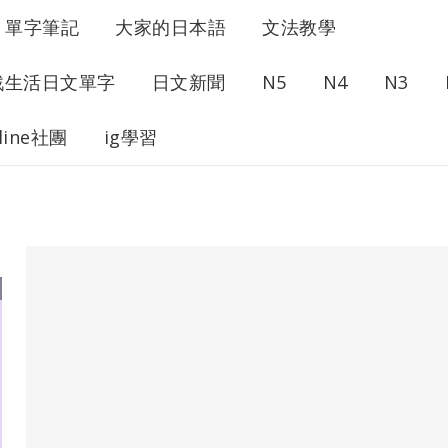
單字筆記
大家的日本語
文法教學
戰生活日文單字
日文新聞
N5
N4
N3
line社團
ig學習