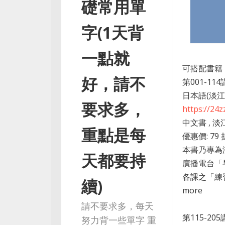
礎常用單
字(1天背
一點就
可搭配書籍
好，請不
第001-11
日本語(淡
要求多，
https://24
中文書 , 淡
重點是每
優惠價: 79
本書乃專為
天都要持
廣播電台「
各課之「練
續)
more
請不要求多，每天
第115-2
努力背一些單字 重