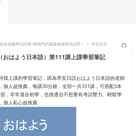
-你也很愛學日語嗎?讓我們的最愛變成學日語吧！
早安日文
（おはよう日本語）第111講上課學習筆記
時我上課的學習筆記，因為早安日語おはよう日本語的老師
，個人超推薦，每講30分鐘，全部一共331講，可搭配3本
學習，非常適合初學，也很適合不想要有考試壓力、輕鬆學
，個人私心超推薦