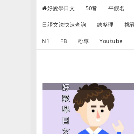
超愛學日文
好愛學日文
50音
平假名
日語文法快速查詢
總整理
挑
N1
FB
粉專
Youtube