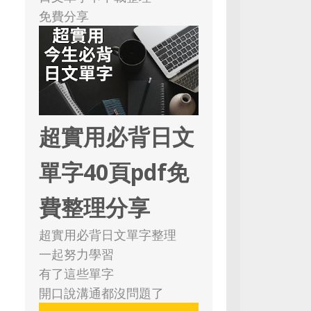
免費分享
超實用必背日文
單字40頁pdf免
費整理分享
超實用必背日文單字整理
一起努力學習
有了這些單字
開口說溝通都沒問題了