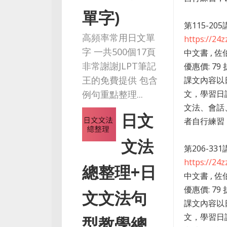
單字)
第115-20
高頻率常用日文單
https://24
字 一共500個17頁
中文書 , 佐
非常謝謝JLPT筆記
優惠價: 79 
王的免費提供 包含
課文內容以
文，學習日
例句重點整理...
文法、會話
日文
者自行練習，
文法
第206-33
https://24
總整理+日
中文書 , 佐
優惠價: 79 
文文法句
課文內容以
文，學習日
型教學總