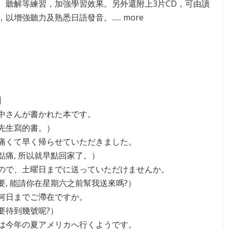
、聽解等練習，加強學習效果。另外還附上3片CD，可由讀
以增強聽力及熟悉日語發音。...... more
】
は田中さんが書かれた本です。
先生寫的書。）
頭が痛くて早く帰らせていただきました。
點痛, 所以就早點回家了。）
ますので、土曜日までに送っていただけませんか。
要, 能請你在星期六之前幫我送來嗎?）
には何日までご滯在ですか。
要待到幾號呢?）
さんは今年の夏アメリカへ行くようです。