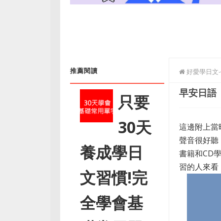
推薦閱讀
好愛學日文
早安日語
只要
30天
這邊附上當
聲音很好聽
養成學日
書籍和CD
習的人來看
文習慣!完
全學會基