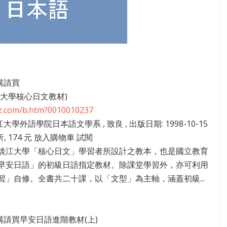
4講請買
江大學核心日文教材)
zz.com/b.htm?0010010237
江大學外語學院日本語文學系 , 致良 , 出版日期: 1998-10-15
 折, 174 元 放入購物車 試閱
淡江大學「核心日文」學習者所設計之教本，也是國立教育
早安日語」的初級日語指定教材。除課堂學習外，亦可利用
習」自修。全書共二十課，以「文型」為主軸，涵蓋初級...
05講請買早安日語進階教材(上)