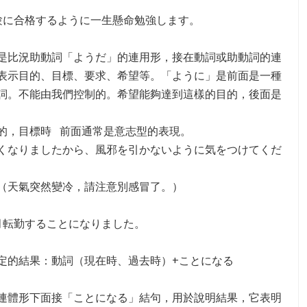
験に合格するように一生懸命勉強します。
是比況助動詞「ようだ」的連用形，接在動詞或助動詞的連
表示目的、目標、要求、希望等。「ように」是前面是一種
詞。不能由我們控制的。希望能夠達到這樣的目的，後面是
的，目標時 前面通常是意志型的表現。
くなりましたから、風邪を引かないように気をつけてくだ
然變冷，請注意別感冒了。）
月転勤することになりました。
定的結果：動詞（現在時、過去時）+ことになる
形下面接「ことになる」結句，用於說明結果，它表明