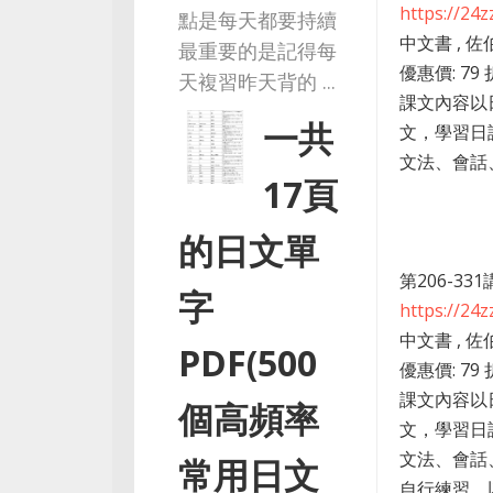
https://24
點是每天都要持續
中文書 , 佐
最重要的是記得每
優惠價: 79 
天複習昨天背的 ...
課文內容以
一共
文，學習日
文法、會話、
17頁
的日文單
第206-3
字
https://24
中文書 , 佐
PDF(500
優惠價: 79 
課文內容以
個高頻率
文，學習日
文法、會話
常用日文
自行練習，以增