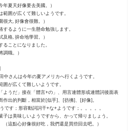
今年夏天好像要去美國。）
試験は範囲が広くて難しいようです。
圍很大, 好像會很難。）
に合格するように一生懸命勉強します。
試及格, 拚命地學習。）
転勤することになりました。
將調職。）
】
：田中さんは今年の夏アメリカへ行くようです。
範囲が広くて難しいようです。
「ようだ」接在「體言+の」、用言連體形或連體詞後面表
作出的判斷，相當於[似乎]、[彷彿]、[好像]。
ようです；形容動詞詞干+な+ようです；。。。。。
菓子は美味しいようですから、かって帰りましょう。
好像很好吃，我們還是買些回去吧。）