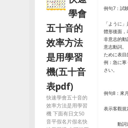
例句7：試
學會
「ように」
五十音的
體形後面，
非意志的動
效率方法
意志動詞。
是用學習
ために表目
例：急に寒
機(五十音
さい。
（天氣突
表pdf)
例句8：來
快速學會五十音的
效率方法是用學習
表示客觀規
機 下面有日文50
音平假名片假名快
動詞連體