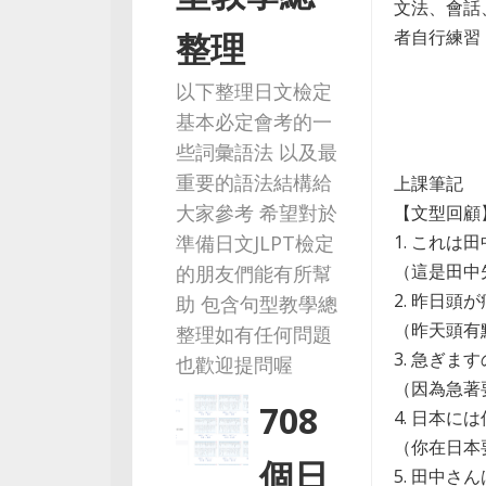
文法、會話
者自行練習，
整理
以下整理日文檢定
基本必定會考的一
些詞彙語法 以及最
重要的語法結構給
上課筆記
大家參考 希望對於
【文型回顧
1. これ
準備日文JLPT檢定
（這是田中
的朋友們能有所幫
2. 昨日
助 包含句型教學總
（昨天頭有
整理如有任何問題
3. 急ぎ
也歡迎提問喔
（因為急著
708
4. 日本
（你在日本
個日
5. 田中