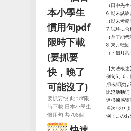
（田中先生
本小學生
6. 期末
（期末考範
慣用句pdf
7. 試験
（為了能考
限時下載
8. 來月
（下個月我
(要抓要
【文法概述
快，晚了
例句5、6
可能沒了)
期末試験は
比況助動詞
要抓要快 此pdf限
達根據感覺而
時下載 日本小學生
名次+の+
慣用句 共708個
例：このお
（這點心
快速