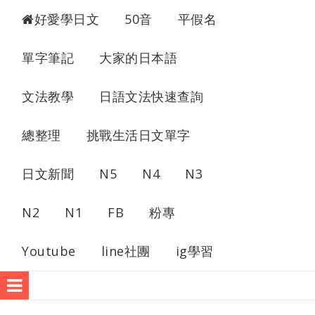
超愛學日文
好愛學日文
50音
平假名
單字筆記
大家的日本語
文法教學
日語文法快速查詢
總整理
挑戰生活日文單字
日文新聞
N5
N4
N3
N2
N1
FB
粉專
Youtube
line社團
ig學習