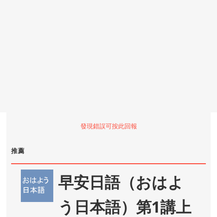
發現錯誤可按此回報
推薦
早安日語（おはよ
う日本語）第1講上