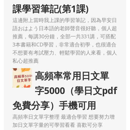
課學習筆記(第1課)
這邊附上當時我上課的學習筆記，因為早安日
語おはよう日本語的老師聲音很好聽，個人超
推薦，每講30分鐘，全部一共331講，可搭配
3本書籍和CD學習，非常適合初學，也很適合
不想要有考試壓力、輕鬆學習的人來看，個人
私心超推薦
高頻率常用日文單
字5000（學日文pdf
免費分享）手機可用
高頻率日文單字整理 最適合學習 想要努力增
加日文單字量的可學習看看 喜歡可分享