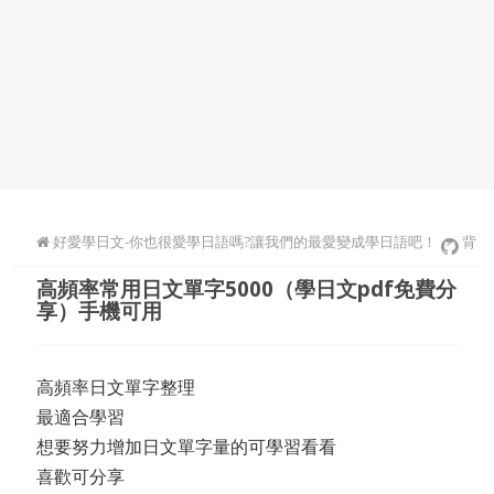
好愛學日文-你也很愛學日語嗎?讓我們的最愛變成學日語吧！
背
高頻率常用日文單字5000（學日文pdf免費分
日文單字
享）手機可用
高頻率日文單字整理
最適合學習
想要努力增加日文單字量的可學習看看
喜歡可分享