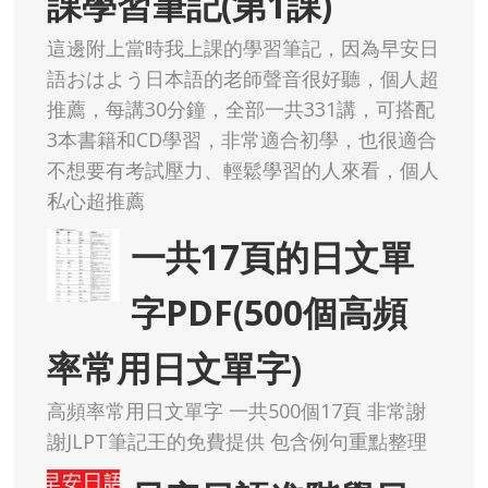
課學習筆記(第1課)
這邊附上當時我上課的學習筆記，因為早安日
語おはよう日本語的老師聲音很好聽，個人超
推薦，每講30分鐘，全部一共331講，可搭配
3本書籍和CD學習，非常適合初學，也很適合
不想要有考試壓力、輕鬆學習的人來看，個人
私心超推薦
一共17頁的日文單
字PDF(500個高頻
率常用日文單字)
高頻率常用日文單字 一共500個17頁 非常謝
謝JLPT筆記王的免費提供 包含例句重點整理