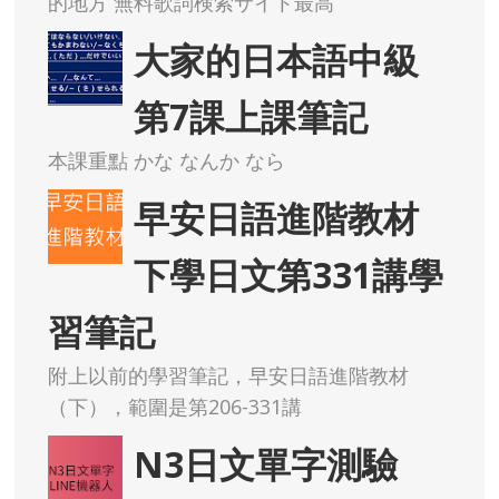
的地方 無料歌詞検索サイト最高
大家的日本語中級
第7課上課筆記
本課重點 かな なんか なら
早安日語進階教材
下學日文第331講學
習筆記
附上以前的學習筆記，早安日語進階教材
（下），範圍是第206-331講
N3日文單字測驗