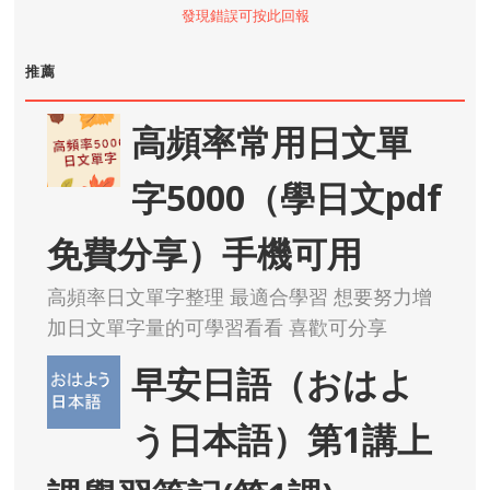
發現錯誤可按此回報
推薦
高頻率常用日文單
字5000（學日文pdf
免費分享）手機可用
高頻率日文單字整理 最適合學習 想要努力增
加日文單字量的可學習看看 喜歡可分享
早安日語（おはよ
う日本語）第1講上