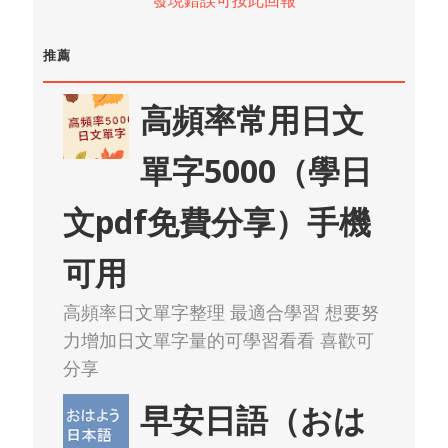
推薦
高頻率常用日文
單字5000（學日
文pdf免費分享）手機
可用
高頻率日文單字整理 最適合學習 想要努
力增加日文單字量的可學習看看 喜歡可
分享
早安日語（おは