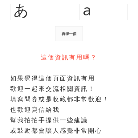
あ
a
再學一個
這個資訊有用嗎？
如果覺得這個頁面資訊有用
歡迎一起來交流相關資訊！
填寫問券或是收藏都非常歡迎！
也歡迎寫信給我
幫我拍拍手提供一些建議
或鼓勵都會讓人感覺非常開心