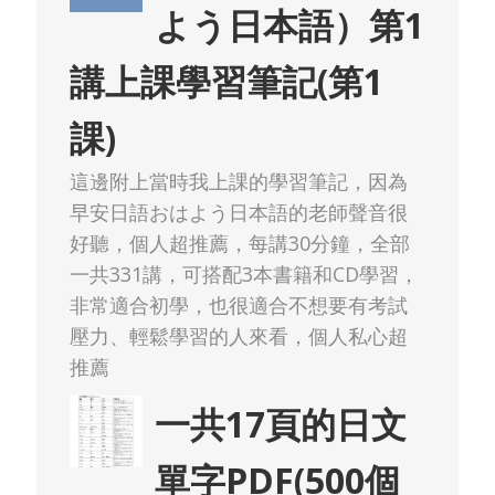
よう日本語）第1
講上課學習筆記(第1
課)
這邊附上當時我上課的學習筆記，因為
早安日語おはよう日本語的老師聲音很
好聽，個人超推薦，每講30分鐘，全部
一共331講，可搭配3本書籍和CD學習，
非常適合初學，也很適合不想要有考試
壓力、輕鬆學習的人來看，個人私心超
推薦
一共17頁的日文
單字PDF(500個