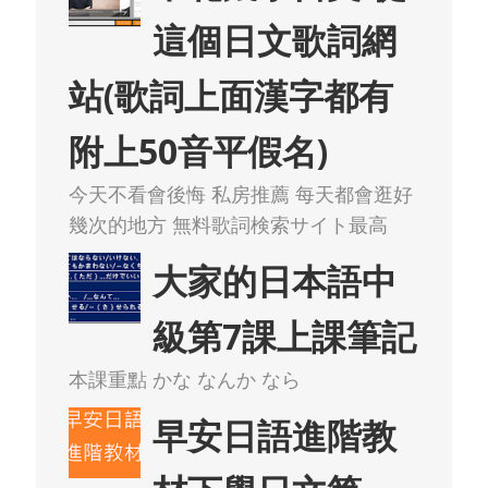
這個日文歌詞網
站(歌詞上面漢字都有
附上50音平假名)
今天不看會後悔 私房推薦 每天都會逛好
幾次的地方 無料歌詞検索サイト最高
大家的日本語中
級第7課上課筆記
本課重點 かな なんか なら
早安日語進階教