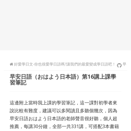
好愛學日文-你也很愛學日語嗎?讓我們的最愛變成學日語吧！
早
早安日語（おはよう日本語）第16講上課學
安日文
習筆記
這邊附上當時我上課的學習筆記，這一課對初學者來
說比較有難度，建議可以多閱讀且多聽個幾次，因為
早安日語おはよう日本語的老師聲音很好聽，個人超
推薦，每講30分鐘，全部一共331講，可搭配3本書籍