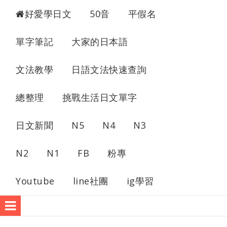
超愛學日文
好愛學日文
50音
平假名
單字筆記
大家的日本語
文法教學
日語文法快速查詢
總整理
挑戰生活日文單字
日文新聞
N5
N4
N3
N2
N1
FB
粉專
Youtube
line社團
ig學習