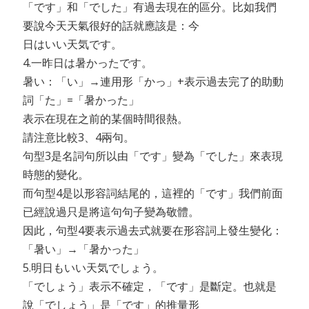
「です」和「でした」有過去現在的區分。比如我們
要說今天天氣很好的話就應該是：今
日はいい天気です。
4.一昨日は暑かったです。
暑い：「い」→連用形「かっ」+表示過去完了的助動
詞「た」=「暑かった」
表示在現在之前的某個時間很熱。
請注意比較3、4兩句。
句型3是名詞句所以由「です」變為「でした」來表現
時態的變化。
而句型4是以形容詞結尾的，這裡的「です」我們前面
已經說過只是將這句句子變為敬體。
因此，句型4要表示過去式就要在形容詞上發生變化：
「暑い」→「暑かった」
5.明日もいい天気でしょう。
「でしょう」表示不確定，「です」是斷定。也就是
說「でしょう」是「です」的推量形