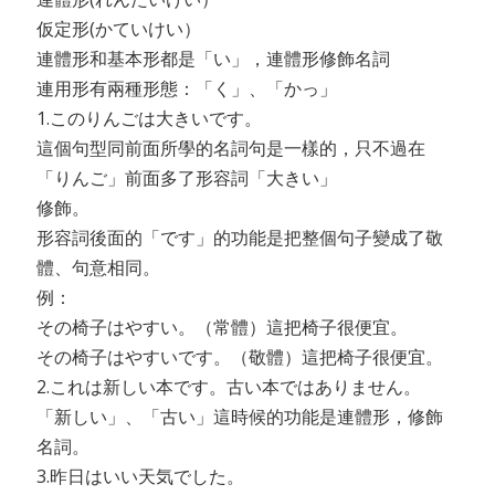
仮定形(かていけい）
連體形和基本形都是「い」，連體形修飾名詞
連用形有兩種形態：「く」、「かっ」
1.このりんごは大きいです。
這個句型同前面所學的名詞句是一樣的，只不過在
「りんご」前面多了形容詞「大きい」
修飾。
形容詞後面的「です」的功能是把整個句子變成了敬
體、句意相同。
例：
その椅子はやすい。（常體）這把椅子很便宜。
その椅子はやすいです。（敬體）這把椅子很便宜。
2.これは新しい本です。古い本ではありません。
「新しい」、「古い」這時候的功能是連體形，修飾
名詞。
3.昨日はいい天気でした。