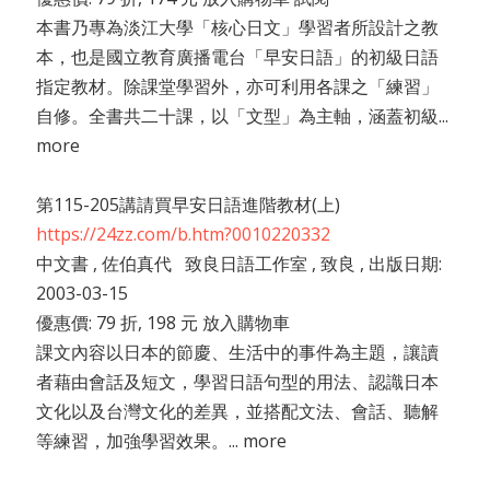
本書乃專為淡江大學「核心日文」學習者所設計之教
本，也是國立教育廣播電台「早安日語」的初級日語
指定教材。除課堂學習外，亦可利用各課之「練習」
自修。全書共二十課，以「文型」為主軸，涵蓋初級...
more
第115-205講請買早安日語進階教材(上)
https://24zz.com/b.htm?0010220332
中文書 , 佐伯真代 致良日語工作室 , 致良 , 出版日期:
2003-03-15
優惠價: 79 折, 198 元 放入購物車
課文內容以日本的節慶、生活中的事件為主題，讓讀
者藉由會話及短文，學習日語句型的用法、認識日本
文化以及台灣文化的差異，並搭配文法、會話、聽解
等練習，加強學習效果。... more