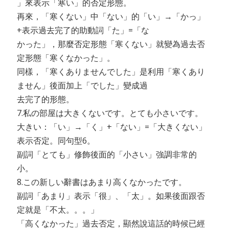
」來表示「寒い」的否定形態。
再來，「寒くない」中「ない」的「い」→「かっ」
+表示過去完了的助動詞「た」=「な
かった」，那麼否定形態「寒くない」就變為過去否
定形態「寒くなかった」。
同樣，「寒くありませんでした」是利用「寒くあり
ません」後面加上「でした」變成過
去完了的形態。
7.私の部屋は大きくないです。とても小さいです。
大きい：「い」→「く」+「ない」=「大きくない」
表示否定。同句型6。
副詞「とても」修飾後面的「小さい」強調非常的
小。
8.この新しい辭書はあまり高くなかったです。
副詞「あまり」表示「很」、「太」。如果後面跟否
定就是「不太。。。」
「高くなかった」過去否定，顯然說這話的時候已經