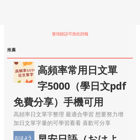
發現錯誤可按此回報
推薦
高頻率常用日文單
字5000（學日文pdf
免費分享）手機可用
高頻率日文單字整理 最適合學習 想要努力增
加日文單字量的可學習看看 喜歡可分享
早安日語（おはよ