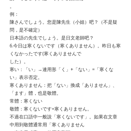
。
例：
陳さんでしょう。您是陳先生（小姐）吧？（不是疑
問，是不確定）
日本語の先生でしょう。是日文老師吧？
6.今日は寒くないです（寒くありません）。昨日も寒
くなかったです(寒くありませんで
した）。
寒い：「い」→連用形「く」+「ない」=「寒くな
い」表示否定。
寒くありません：把「ない」換成「ありません」、
「ます」體，也是敬體。
常體：寒くない
敬體：寒くないです=寒くありません。
不過在口語中一般說「寒くないです」。如果在文章
中用到敬體通常用「寒くありません