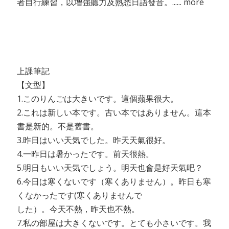
者自行練習，以增強聽力及熟悉日語發音。...... more
上課筆記
【文型】
1.このりんごは大きいです。這個蘋果很大。
2.これは新しい本です。古い本ではありません。這本
書是新的。不是舊書。
3.昨日はいい天気でした。昨天天氣很好。
4.一昨日は暑かったです。前天很熱。
5.明日もいい天気でしょう。明天也會是好天氣吧？
6.今日は寒くないです（寒くありません）。昨日も寒
くなかったです(寒くありませんで
した）。今天不熱，昨天也不熱。
7.私の部屋は大きくないです。とても小さいです。我