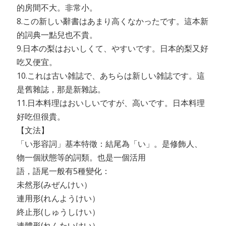
的房間不大。非常小。
8.この新しい辭書はあまり高くなかったです。這本新
的詞典一點兒也不貴。
9.日本の梨はおいしくて、やすいです。日本的梨又好
吃又便宜。
10.これは古い雑誌で、あちらは新しい雑誌です。這
是舊雜誌，那是新雜誌。
11.日本料理はおいしいですが、高いです。日本料理
好吃但很貴。
【文法】
「い形容詞」基本特徵：結尾為「い」。是修飾人、
物一個狀態等的詞類。也是一個活用
語，語尾一般有5種變化：
未然形(みぜんけい）
連用形(れんようけい）
終止形(しゅうしけい）
連體形(れんたいけい）