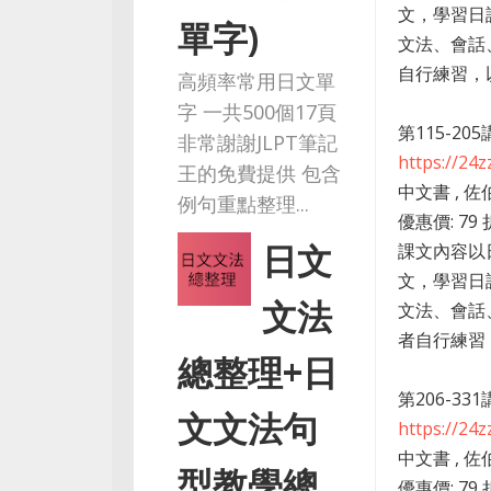
文，學習日
單字)
文法、會話
自行練習，以增
高頻率常用日文單
字 一共500個17頁
第115-20
非常謝謝JLPT筆記
https://24
王的免費提供 包含
中文書 , 佐
例句重點整理...
優惠價: 79 
日文
課文內容以
文，學習日
文法
文法、會話
者自行練習，
總整理+日
第206-33
文文法句
https://24
中文書 , 佐
型教學總
優惠價: 79 