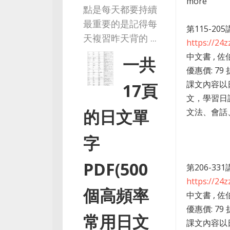
more
點是每天都要持續
最重要的是記得每
第115-2
天複習昨天背的 ...
https://24
中文書 , 佐
一共
優惠價: 79 
課文內容以
17頁
文，學習日
的日文單
文法、會話、
字
PDF(500
第206-3
https://24
個高頻率
中文書 , 佐
優惠價: 79 
常用日文
課文內容以