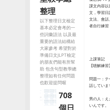
課文內容以
整理
文，學習日
文法、會話
以下整理日文檢定
者自行練習，
基本必定會考的一
些詞彙語法 以及最
重要的語法結構給
大家參考 希望對於
準備日文JLPT檢定
上課筆記
的朋友們能有所幫
【聴解練習
助 包含句型教學總
整理如有任何問題
問題一：テ
也歡迎提問喔
話していま
708
男の人：え
個日
いんです。