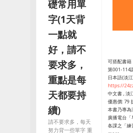
礎常用單
字(1天背
一點就
好，請不
要求多，
可搭配書籍
第001-11
重點是每
日本語(淡
https://24
天都要持
中文書 , 淡
優惠價: 79
續)
本書乃專為
廣播電台「
請不要求多，每天
各課之「練
努力背一些單字 重