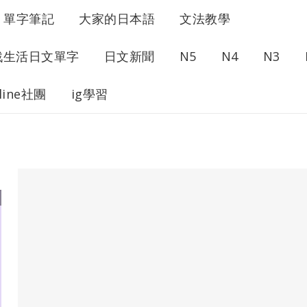
單字筆記
大家的日本語
文法教學
戰生活日文單字
日文新聞
N5
N4
N3
line社團
ig學習