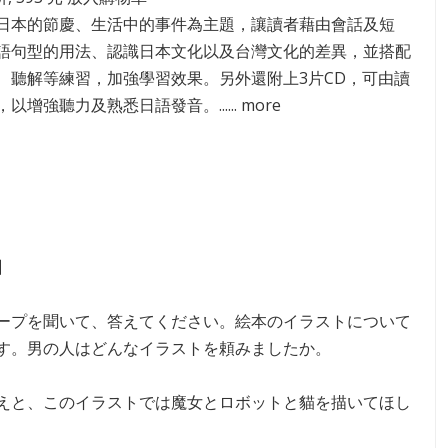
日本的節慶、生活中的事件為主題，讓讀者藉由會話及短
語句型的用法、認識日本文化以及台灣文化的差異，並搭配
、聽解等練習，加強學習效果。另外還附上3片CD，可由讀
以增強聽力及熟悉日語發音。...... more
】
ープを聞いて、答えてください。絵本のイラストについて
す。男の人はどんなイラストを頼みましたか。
えと、このイラストでは魔女とロボットと貓を描いてほし