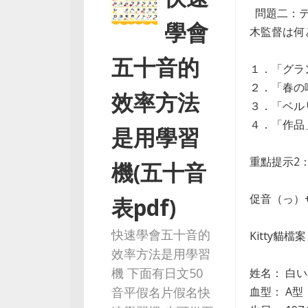
問題二：テ
學會
木監督は何
五十音的
１．「グラ
２．「春の
效率方法
３．「ベル
４．「作品
是用學習
重點提示2
機(五十音
促音（っ）
表pdf)
快速學會五十音的
Kitty貓檔
效率方法是用學習
機 下面有日文50
姓名： 白い小
音平假名片假名快
血型： A型