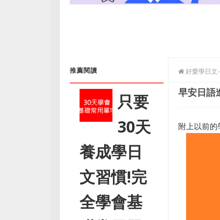
推薦閱讀
好愛學日文
早安日語
只要
30天
附上以前的
養成學日
文習慣!完
全學會基