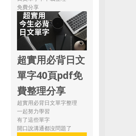
免費分享
超實用必背日文
單字40頁pdf免
費整理分享
超實用必背日文單字整理
一起努力學習
有了這些單字
開口說溝通都沒問題了