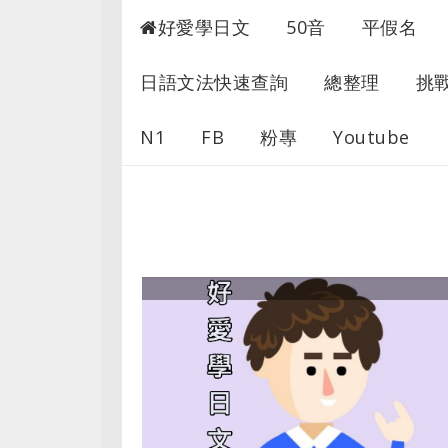
超愛學日文
好愛學日文
50音
平假名
日語文法快速查詢
總整理
挑
N1
FB
粉專
Youtube