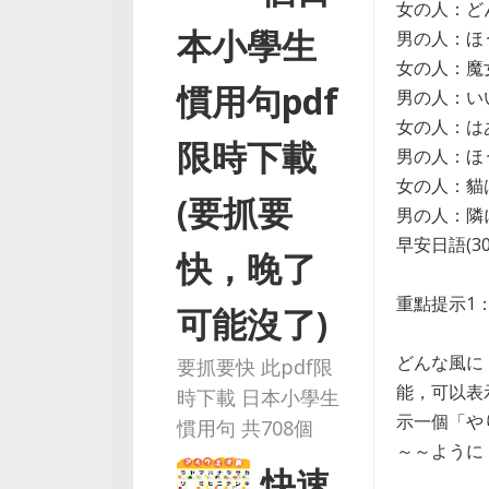
女の人：ど
本小學生
男の人：ほ
女の人：魔
慣用句pdf
男の人：い
女の人：は
限時下載
男の人：ほ
女の人：貓
(要抓要
男の人：隣
早安日語(308
快，晚了
重點提示1
可能沒了)
どんな風に
要抓要快 此pdf限
能，可以表
時下載 日本小學生
示一個「や
慣用句 共708個
～～ように
快速