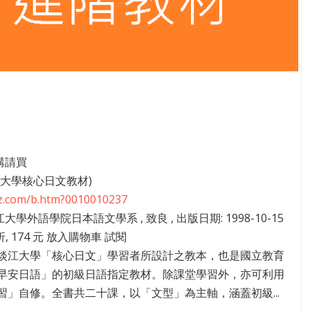
4講請買
江大學核心日文教材)
zz.com/b.htm?0010010237
江大學外語學院日本語文學系 , 致良 , 出版日期: 1998-10-15
 折, 174 元 放入購物車 試閱
淡江大學「核心日文」學習者所設計之教本，也是國立教育
早安日語」的初級日語指定教材。除課堂學習外，亦可利用
習」自修。全書共二十課，以「文型」為主軸，涵蓋初級...