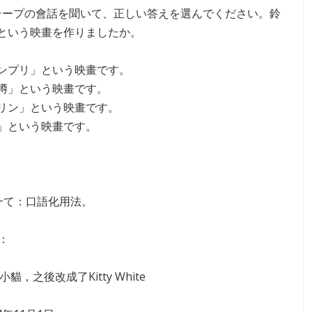
ープの會話を聞いて、正しい答えを選んでください。鈴
という映畫を作りましたか。
ンプリ」という映畫です。
噂」という映畫です。
リン」という映畫です。
」という映畫です。
：
+て：口語化用法。
案：
貓，之後改成了Kitty White