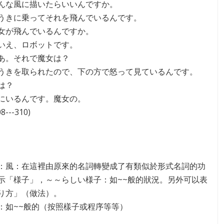
んな風に描いたらいいんですか。
うきに乗ってそれを飛んでいるんです。
女が飛んでいるんですか。
いえ、ロボットです。
あ。それで魔女は？
うきを取られたので、下の方で怒って見ているんです。
は？
にいるんです。魔女の。
---310)
：
：風：在這裡由原來的名詞轉變成了有類似於形式名詞的功
示「様子」，～～らしい様子：如~~般的狀況。另外可以表
り方」（做法）。
：如~~般的（按照樣子或程序等等）