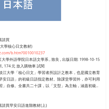
4講請買
江大學核心日文教材)
zz.com/b.htm?0010010237
江大學外語學院日本語文學系 , 致良 , 出版日期: 1998-10-15
 折, 174 元 放入購物車 試閱
淡江大學「核心日文」學習者所設計之教本，也是國立教育
早安日語」的初級日語指定教材。除課堂學習外，亦可利用
習」自修。全書共二十課，以「文型」為主軸，涵蓋初級...
05講請買早安日語進階教材(上)