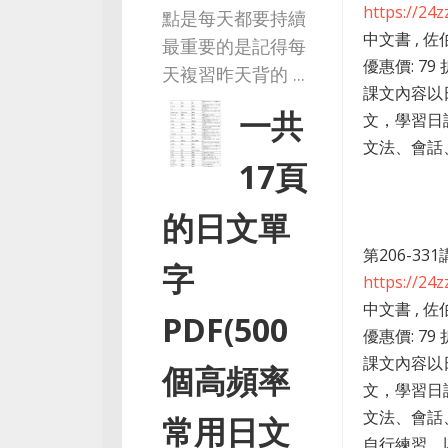
https://24
點是每天都要持續
中文書 , 佐
最重要的是記得每
優惠價: 79 
天複習昨天背的 ...
課文內容以
一共
文，學習日
文法、會話、
17頁
的日文單
第206-3
字
https://24
中文書 , 佐
PDF(500
優惠價: 79 
課文內容以
個高頻率
文，學習日
文法、會話
常用日文
自行練習，以增