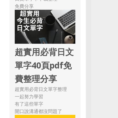
免費分享
超實用必背日文
單字40頁pdf免
費整理分享
超實用必背日文單字整理
一起努力學習
有了這些單字
開口說溝通都沒問題了