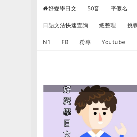
超愛學日文
好愛學日文
50音
平假名
日語文法快速查詢
總整理
挑
N1
FB
粉專
Youtube