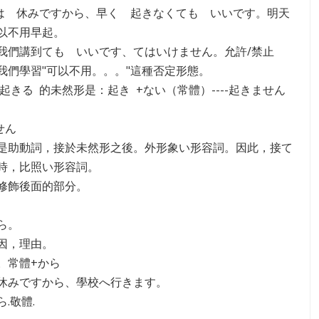
たは 休みですから、早く 起きなくても いいです。明天
以不用早起。
我們講到ても いいです、てはいけません。允許/禁止
我們學習"可以不用。。。"這種否定形態。
起きる 的未然形是：起き +ない（常體）----起きません
せん
是助動詞，接於未然形之後。外形象い形容詞。因此，接て
時，比照い形容詞。
修飾後面的部分。
ら。
因，理由。
。常體+から
休みですから、學校へ行きます。
.敬體.