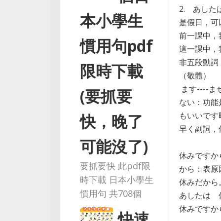
2. あし
本小學生
是假日，可
前一課中，
慣用句pdf
這一課中，
非五段動詞 
限時下載
（敬體）
ます----ま
(要抓要
ない：功能
もいいです
快，晚了
早く副詞，
可能沒了)
休みですか
要抓要快 此pdf限
から：表原
時下載 日本小學生
休みだから
慣用句 共708個
あしたは 
休みですから
快速