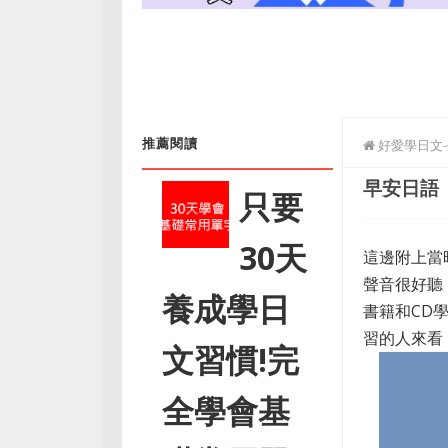
推薦閱讀
好愛學日文
早安日語
只要
30天
這邊附上當
聲音很好聽
養成學日
書籍和CD
習的人來看
文習慣!完
全學會基