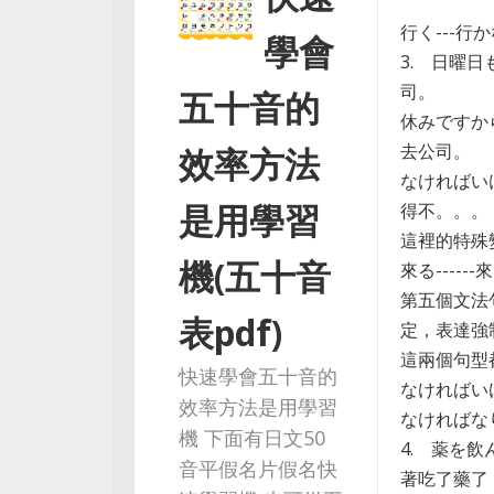
行く---行
學會
3. 日曜
司。
五十音的
休みですか
去公司。
效率方法
なければい
是用學習
得不。。。
這裡的特殊
機(五十音
來る----
第五個文法
表pdf)
定，表達強
這兩個句型
快速學會五十音的
なければい
效率方法是用學習
なければな
機 下面有日文50
4. 薬を
音平假名片假名快
著吃了藥了