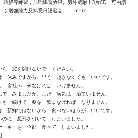
、聽解等練習，加強學習效果。另外還附上3片CD，可由讀
以增強聽力及熟悉日語發音。...... more
すから 窓を開けないで ください。
たは 休みですから、早く 起きなくても いいです。
日も 會社へ 來なければ いけません。
飲んで みましたが、まだ 病気は 治ていません。
からも 続けて 薬を 飲まなければ なりません。
魚は 新鮮ではないから 食べないほうが いいです。
ないのに 風邪を引いて しまいました。
 ケーキーを 全部 食べて しまいました。
】