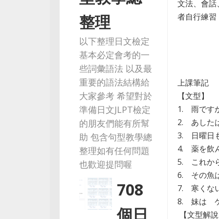
文法、會話
者自行練習，
整理
以下整理日文檢定
基本必定會考的一
些詞彙語法 以及最
重要的語法結構給
上課筆記
大家參考 希望對於
【文型】
1. 雨で
準備日文JLPT檢定
2. あし
的朋友們能有所幫
3. 日曜
助 包含句型教學總
4. 薬を
整理如有任何問題
5. これ
也歡迎提問喔
6. その
708
7. 寒く
8. 妹は
個日
【文型解說