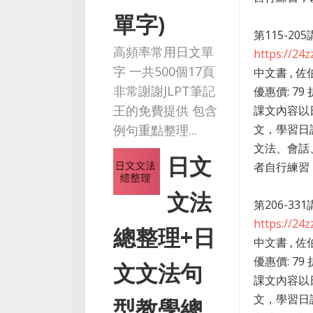
單字)
第115-20
高頻率常用日文單
https://24
字 一共500個17頁
中文書 , 佐
非常謝謝JLPT筆記
優惠價: 79 
王的免費提供 包含
課文內容以
文，學習日
例句重點整理...
文法、會話
日文
者自行練習，
文法
第206-33
https://24
總整理+日
中文書 , 佐
優惠價: 79 
文文法句
課文內容以
文，學習日
型教學總