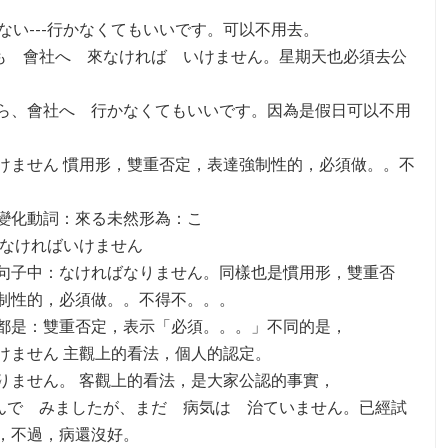
かない---行かなくてもいいです。可以不用去。
日も 會社へ 來なければ いけません。星期天也必須去公
ら、會社へ 行かなくてもいいです。因為是假日可以不用
けません 慣用形，雙重否定，表達強制性的，必須做。。不
變化動詞：來る未然形為：こ
--來なければいけません
句子中：なければなりません。同樣也是慣用形，雙重否
制性的，必須做。。不得不。。。
都是：雙重否定，表示「必須。。。」不同的是，
けません 主觀上的看法，個人的認定。
りません。 客觀上的看法，是大家公認的事實，
飲んで みましたが、まだ 病気は 治ていません。已經試
，不過，病還沒好。