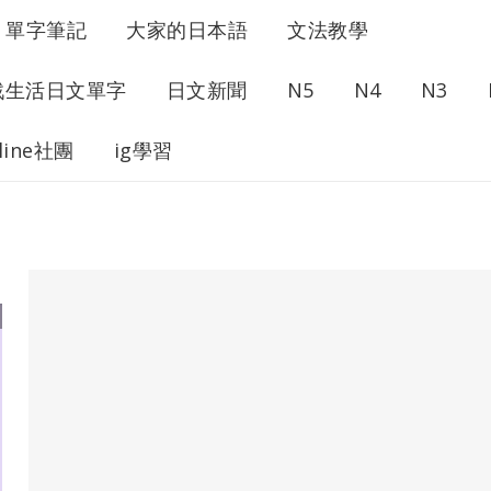
單字筆記
大家的日本語
文法教學
戰生活日文單字
日文新聞
N5
N4
N3
line社團
ig學習