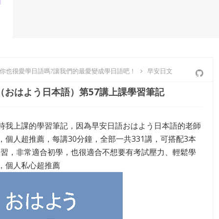
-你也很愛學日語嗎?讓我們的最愛變成學日語吧！
早安日文
（おはよう日本語）第57講上課學習筆記
時我上課的學習筆記，因為早安日語おはよう日本語的老師
，個人超推薦，每講30分鐘，全部一共331講，可搭配3本
學習，非常適合初學，也很適合不想要有考試壓力、輕鬆學
，個人私心超推薦