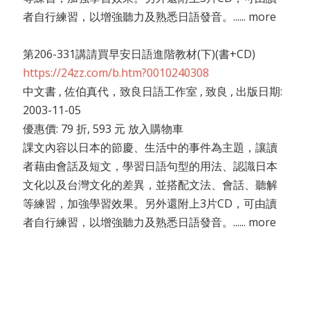
者自行練習，以增強聽力及熟悉日語發音。...... more
第206-331講請買早安日語進階教材(下)(書+CD)
https://24zz.com/b.htm?0010240308
中文書 , 佐伯真代，致良日語工作室 , 致良 , 出版日期:
2003-11-05
優惠價: 79 折, 593 元 放入購物車
課文內容以日本的節慶、生活中的事件為主題，讓讀
者藉由會話及短文，學習日語句型的用法、認識日本
文化以及台灣文化的差異，並搭配文法、會話、聽解
等練習，加強學習效果。另外還附上3片CD，可由讀
者自行練習，以增強聽力及熟悉日語發音。...... more