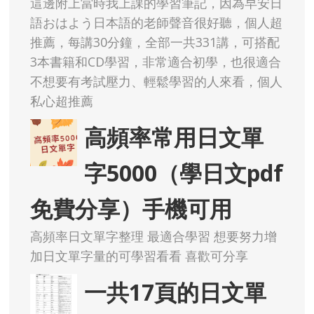
這邊附上當時我上課的學習筆記，因為早安日
語おはよう日本語的老師聲音很好聽，個人超
推薦，每講30分鐘，全部一共331講，可搭配
3本書籍和CD學習，非常適合初學，也很適合
不想要有考試壓力、輕鬆學習的人來看，個人
私心超推薦
高頻率常用日文單
字5000（學日文pdf
免費分享）手機可用
高頻率日文單字整理 最適合學習 想要努力增
加日文單字量的可學習看看 喜歡可分享
一共17頁的日文單