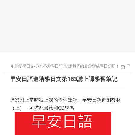
好愛學日文-你也很愛學日語嗎?讓我們的最愛變成學日語吧！
早
早安日語進階學日文第163講上課學習筆記
安日語進階學日文
這邊附上當時我上課的學習筆記，早安日語進階教材
（上），可搭配書籍和CD學習