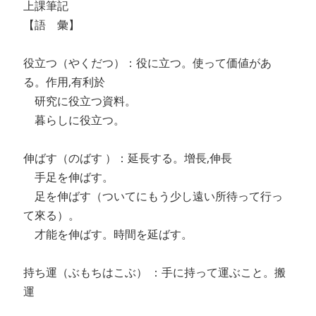
上課筆記
【語 彙】
役立つ（やくだつ）：役に立つ。使って価値があ
る。作用,有利於
研究に役立つ資料。
暮らしに役立つ。
伸ばす（のばす ）：延長する。增長,伸長
手足を伸ばす。
足を伸ばす（ついてにもう少し遠い所待って行っ
て來る）。
才能を伸ばす。時間を延ばす。
持ち運（ぶもちはこぶ） ：手に持って運ぶこと。搬
運