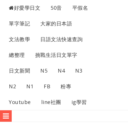
超愛學日文
好愛學日文
50音
平假名
單字筆記
大家的日本語
文法教學
日語文法快速查詢
總整理
挑戰生活日文單字
日文新聞
N5
N4
N3
N2
N1
FB
粉專
Youtube
line社團
ig學習