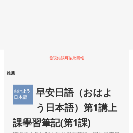
發現錯誤可按此回報
推薦
早安日語（おはよ
う日本語）第1講上
課學習筆記(第1課)