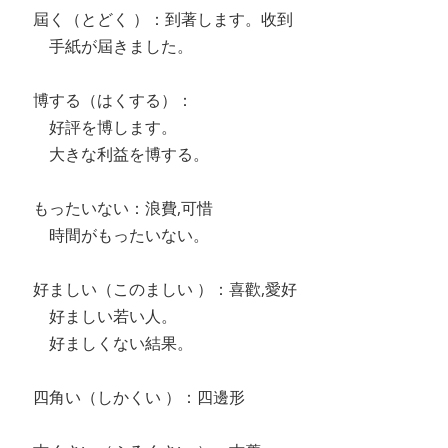
屆く（とどく ）：到著します。收到
手紙が屆きました。
博する（はくする）：
好評を博します。
大きな利益を博する。
もったいない：浪費,可惜
時間がもったいない。
好ましい（このましい ）：喜歡,愛好
好ましい若い人。
好ましくない結果。
四角い（しかくい ）：四邊形