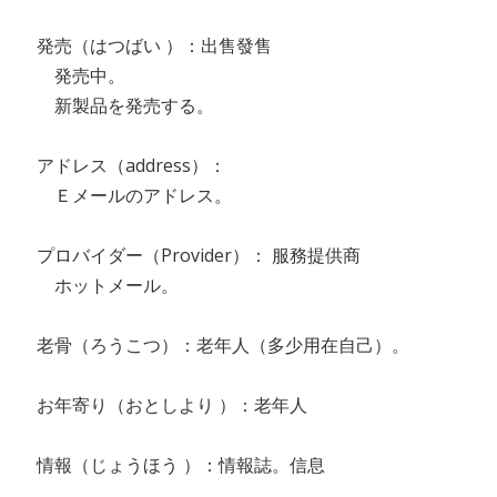
発売（はつばい ）：出售發售
発売中。
新製品を発売する。
アドレス（address）：
Ｅメールのアドレス。
プロバイダー（Provider）： 服務提供商
ホットメール。
老骨（ろうこつ）：老年人（多少用在自己）。
お年寄り（おとしより ）：老年人
情報（じょうほう ）：情報誌。信息