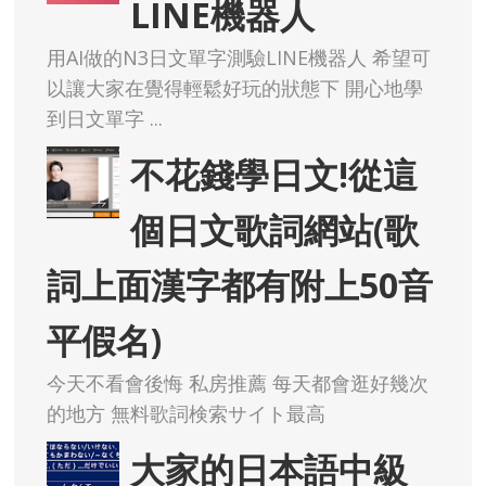
LINE機器人
用AI做的N3日文單字測驗LINE機器人 希望可
以讓大家在覺得輕鬆好玩的狀態下 開心地學
到日文單字 ...
不花錢學日文!從這
個日文歌詞網站(歌
詞上面漢字都有附上50音
平假名)
今天不看會後悔 私房推薦 每天都會逛好幾次
的地方 無料歌詞検索サイト最高
大家的日本語中級