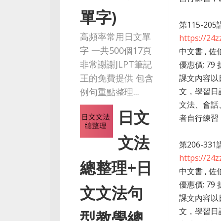
單字)
第115-20
高頻率常用日文單
https://24
字 一共500個17頁
中文書 , 佐
非常謝謝JLPT筆記
優惠價: 79 
王的免費提供 包含
課文內容以
文，學習日
例句重點整理...
文法、會話
日文
者自行練習，
文法
第206-33
https://24
總整理+日
中文書 , 佐
優惠價: 79 
文文法句
課文內容以
文，學習日
型教學總