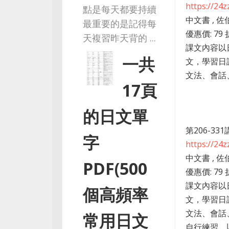
https://24
點是每天都要持續
中文書 , 佐
最重要的是記得每
優惠價: 79 
天複習昨天背的 ...
課文內容以
一共
文，學習日
文法、會話、
17頁
的日文單
第206-3
字
https://24
中文書 , 佐
PDF(500
優惠價: 79 
課文內容以
個高頻率
文，學習日
文法、會話
常用日文
自行練習，以增