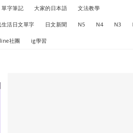
單字筆記
大家的日本語
文法教學
戰生活日文單字
日文新聞
N5
N4
N3
line社團
ig學習