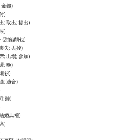
; 金錢)
付)
拿出; 取出; 提出)
候)
ン (甜餡麵包)
(喪失; 丟掉)
出席; 出場; 參加)
遲; 晚)
(襯衫)
適; 適合)
)
; 聽)
)
 (結婚典禮)
席)
)