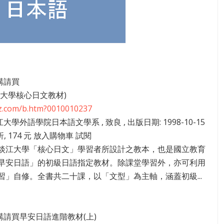
4講請買
江大學核心日文教材)
zz.com/b.htm?0010010237
江大學外語學院日本語文學系 , 致良 , 出版日期: 1998-10-15
 折, 174 元 放入購物車 試閱
淡江大學「核心日文」學習者所設計之教本，也是國立教育
早安日語」的初級日語指定教材。除課堂學習外，亦可利用
習」自修。全書共二十課，以「文型」為主軸，涵蓋初級...
05講請買早安日語進階教材(上)