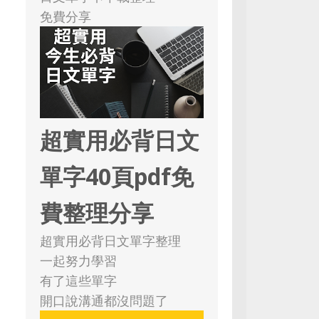
免費分享
超實用必背日文
單字40頁pdf免
費整理分享
超實用必背日文單字整理
一起努力學習
有了這些單字
開口說溝通都沒問題了