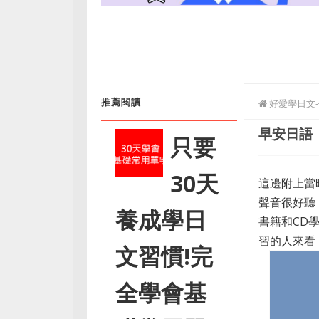
推薦閱讀
好愛學日文
早安日語
只要
30天
這邊附上當
聲音很好聽
養成學日
書籍和CD
習的人來看
文習慣!完
全學會基