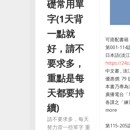
礎常用單
字(1天背
一點就
可搭配書籍
好，請不
第001-11
日本語(淡
要求多，
https://24
中文書 , 淡
重點是每
優惠價: 79
本書乃專為
天都要持
廣播電台「
各課之「練
續)
more
請不要求多，每天
第115-2
努力背一些單字 重