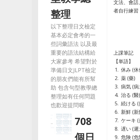
文法、會話
者自行練習，
整理
以下整理日文檢定
基本必定會考的一
些詞彙語法 以及最
重要的語法結構給
上課筆記
大家參考 希望對於
【単語】
1. 休み (
準備日文JLPT檢定
2. 薬 (藥)
的朋友們能有所幫
3. 病気 (病
助 包含句型教學總
4. 治る (醫
整理如有任何問題
5. 続ける 
也歡迎提問喔
6. 新鮮 (新
708
7. ケーキ 
8. 遅い (遲
個日
9. 危険 (危