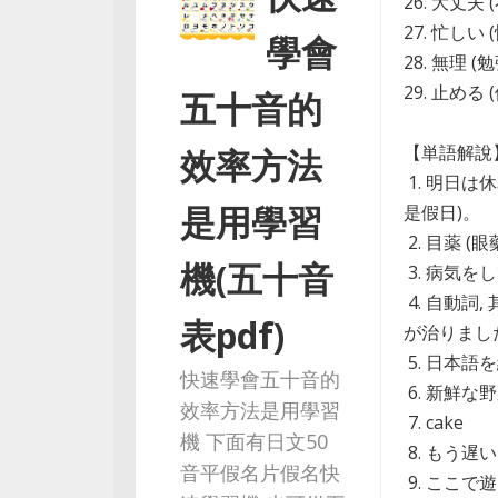
26. 大丈夫 
27. 忙しい 
學會
28. 無理 (勉
29. 止める 
五十音的
【単語解說
效率方法
1. 明日は
是用學習
是假日)。
2. 目薬 (眼
機(五十音
3. 病気を
4. 自動詞
表pdf)
が治りました
5. 日本語
快速學會五十音的
6. 新鮮な
效率方法是用學習
7. cake
機 下面有日文50
8. もう遅
音平假名片假名快
9. ここで