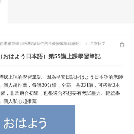
-你也很愛學日語嗎?讓我們的最愛變成學日語吧！
早安日文
（おはよう日本語）第55講上課學習筆記
時我上課的學習筆記，因為早安日語おはよう日本語的老師
，個人超推薦，每講30分鐘，全部一共331講，可搭配3本
學習，非常適合初學，也很適合不想要有考試壓力、輕鬆學
，個人私心超推薦