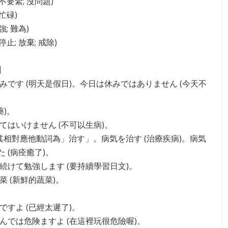
(不要緊; 沒問題)
(忙碌)
強; 難為)
(停止; 放棄; 戒除)
】
休みです (明天是假日)。今日は休みではありません (今天不
藥)。
してはいけません (不可以生病)。
, 其相對應他動詞為」治す」。病気を治す (治療疾病)。病気
 (病痊癒了)。
を続けて勉強します (要持續學習日文)。
野菜 (新鮮的蔬菜)。
いですよ (已經太遲了)。
遊んでは危険ますよ (在這裡玩很危險喔)。