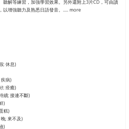
、聽解等練習，加強學習效果。另外還附上3片CD，可由讀
以增強聽力及熟悉日語發音。...... more
休假; 休息)
; 疾病)
好; 痊癒)
(持續; 接連不斷)
鮮)
(蛋糕)
; 晚; 來不及)
險)