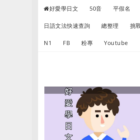
超愛學日文
好愛學日文
50音
平假名
日語文法快速查詢
總整理
挑
N1
FB
粉專
Youtube