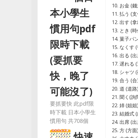
10. お金 (錢
本小學生
11. 払う (支
12. 出す (
慣用句pdf
13. とき (時
14. 菓子パ
限時下載
15. なくす 
16. 出る (
(要抓要
17. 遅れる (
18. シャツ 
快，晚了
19. 合う (合
可能沒了)
20. 道 (道路
21. 聞く(詢問
要抓要快 此pdf限
22. 姉 (姐姐
時下載 日本小學生
23. 結婚式
慣用句 共708個
24. 出席 (出
25. 方 (方面
快速