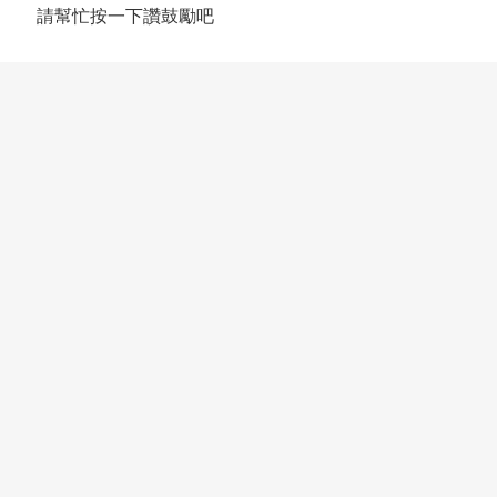
請幫忙按一下讚鼓勵吧