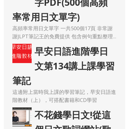
字PDF(500個高頻
率常用日文單字)
高頻率常用日文單字 一共500個17頁 非常謝
謝JLPT筆記王的免費提供 包含例句重點整理...
早安日語進階學日
文第134講上課學習
筆記
這邊附上當時我上課的學習筆記，早安日語進
階教材（上），可搭配書籍和CD學習
不花錢學日文!從這