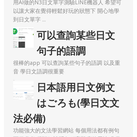
用AI做的N3日文單字測驗LINE機器人 希望可
以讓大家在覺得輕鬆好玩的狀態下 開心地學
到日文單字 ...
可以查詢某些日文
句子的語調
很棒的app 可以查詢某些句子的語調 以及重
音 學日文語調很重要
日本語用日文例文
はごろも(學日文文
法必備)
功能強大的文法學習網站 每個用法都有例句