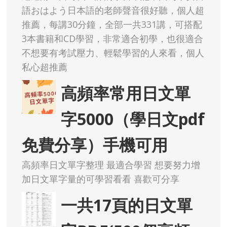
語おはよう日本語的老師聲音很好聽，個人超
推薦，每講30分鐘，全部一共331講，可搭配
3本書籍和CD學習，非常適合初學，也很適合
不想要有考試壓力、輕鬆學習的人來看，個人
私心超推薦
高頻率常用日文單
字5000（學日文pdf
免費分享）手機可用
高頻率日文單字整理 最適合學習 想要努力增
加日文單字量的可學習看看 喜歡可分享
一共17頁的日文單