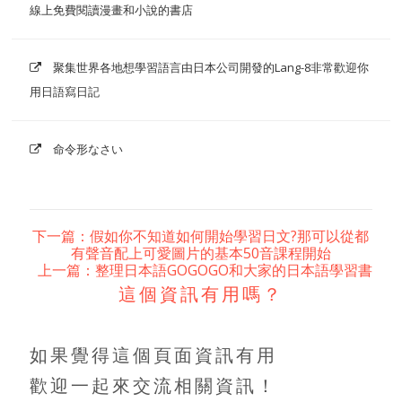
線上免費閱讀漫畫和小說的書店
聚集世界各地想學習語言由日本公司開發的Lang-8非常歡迎你
用日語寫日記
命令形なさい
下一篇：假如你不知道如何開始學習日文?那可以從都
有聲音配上可愛圖片的基本50音課程開始
上一篇：整理日本語GOGOGO和大家的日本語學習書
這個資訊有用嗎？
如果覺得這個頁面資訊有用
歡迎一起來交流相關資訊！