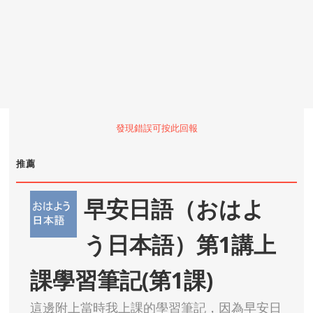
發現錯誤可按此回報
推薦
早安日語（おはよ
う日本語）第1講上
課學習筆記(第1課)
這邊附上當時我上課的學習筆記，因為早安日