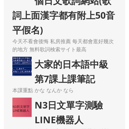
個日文歌詞網站(歌
詞上面漢字都有附上50音
平假名)
今天不看會後悔 私房推薦 每天都會逛好幾次
的地方 無料歌詞検索サイト最高
大家的日本語中級
第7課上課筆記
本課重點 かな なんか なら
N3日文單字測驗
LINE機器人