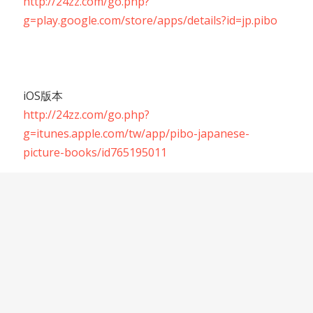
http://24zz.com/go.php?
g=play.google.com/store/apps/details?id=jp.pibo
iOS版本
http://24zz.com/go.php?
g=itunes.apple.com/tw/app/pibo-japanese-
picture-books/id765195011