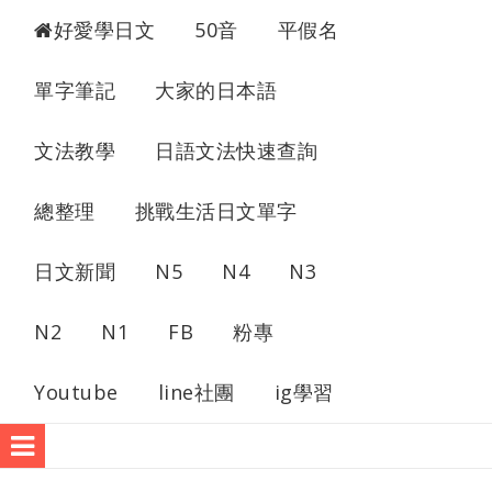
超愛學日文
好愛學日文
50音
平假名
單字筆記
大家的日本語
文法教學
日語文法快速查詢
總整理
挑戰生活日文單字
日文新聞
N5
N4
N3
N2
N1
FB
粉專
Youtube
line社團
ig學習