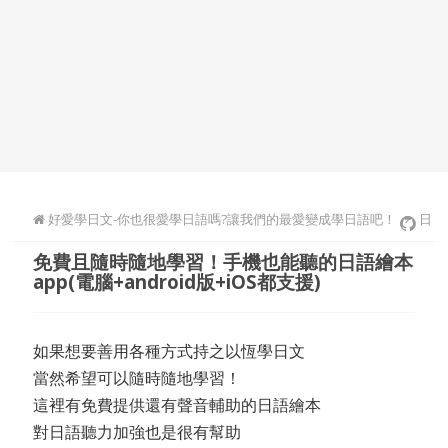
好愛學日文-你也很愛學日語嗎?讓我們的最愛變成學日語吧！
日
免費且隨時隨地學習！手機也能聽的日語繪本
文閱讀自學
app(電腦+android版+iOS都支援)
如果想要善用各種方式持之以恆學日文
當然希望可以隨時隨地學習！
這裡有免費提供還有聲音輔助的日語繪本
對日語聽力加強也是很有幫助