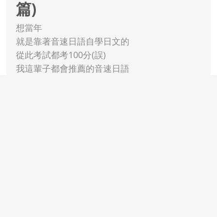
篇)
想當年
就是靠著音速日語自學日文的
從此考試都考100分(誤)
我這輩子都會推薦的音速日語