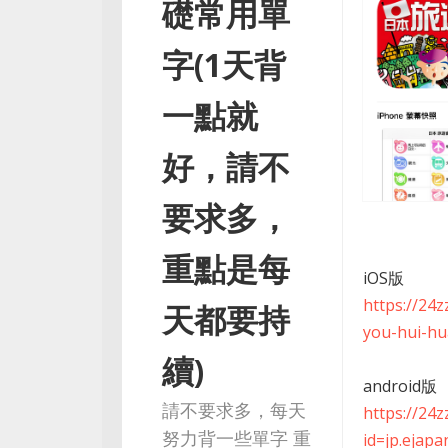
礎常用單
字(1天背
一點就
好，請不
要求多，
重點是每
iOS版
https://24
天都要持
you-hui-hu
續)
android版
請不要求多，每天
https://24
努力背一些單字 重
id=jp.ejap