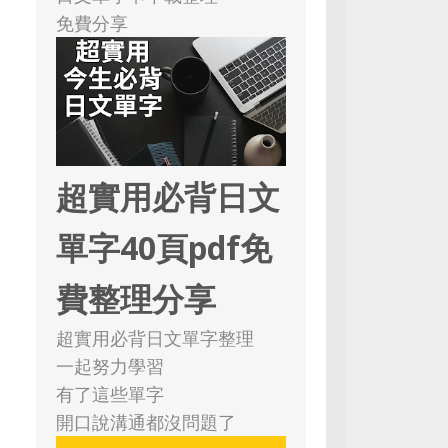
免費分享
超實用必背日文
單字40頁pdf免
費整理分享
超實用必背日文單字整理
一起努力學習
有了這些單字
開口說溝通都沒問題了