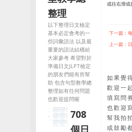
或往右滑或
整理
以下整理日文檢定
基本必定會考的一
下一篇：
些詞彙語法 以及最
上一篇：
重要的語法結構給
大家參考 希望對於
準備日文JLPT檢定
的朋友們能有所幫
如果覺
助 包含句型教學總
歡迎一
整理如有任何問題
填寫問
也歡迎提問喔
也歡迎
708
幫我拍
個日
或鼓勵