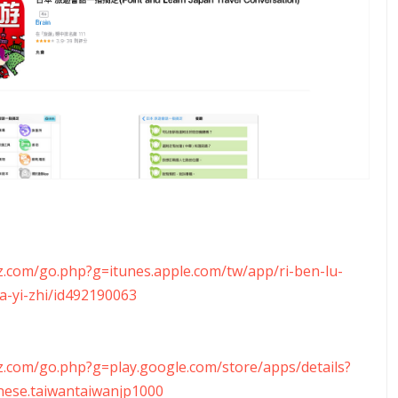
zz.com/go.php?g=itunes.apple.com/tw/app/ri-ben-lu-
a-yi-zhi/id492190063
zz.com/go.php?g=play.google.com/store/apps/details?
anese.taiwantaiwanjp1000