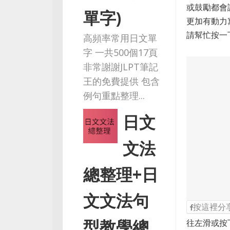
或鼓勵都會
單字)
更加有動力
請幫忙按一
高頻率常用日文單
字 一共500個17頁
非常謝謝JLPT筆記
王的免費提供 包含
例句重點整理...
日文
文法
總整理+日
文文法句
按這裡分
型教學總
往左滑或按