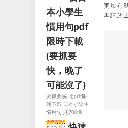
更加有
本小學生
再請於
慣用句pdf
限時下載
(要抓要
快，晚了
可能沒了)
要抓要快 此pdf限
時下載 日本小學生
慣用句 共708個
快速