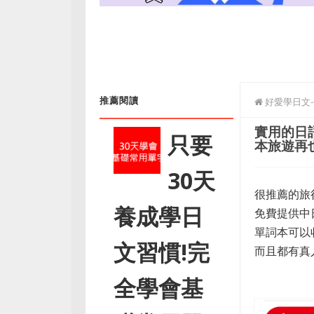
推薦閱讀
好愛學日文
實用的日語
只要
本旅遊再
30天
很推薦的旅
養成學日
免費提供中
單詞本可以
文習慣!完
而且都有真
全學會基