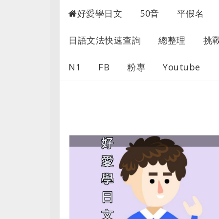
超愛學日文
好愛學日文
50音
平假名
日語文法快速查詢
總整理
挑
N1
FB
粉專
Youtube