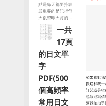
點是每天都要持續
最重要的是記得每
天複習昨天背的 ...
一共
17頁
的日文單
字
PDF(500
如果喜歡我
歡迎和我一
個高頻率
訂閱或是收
也歡迎寫信
常用日文
幫我拍拍手