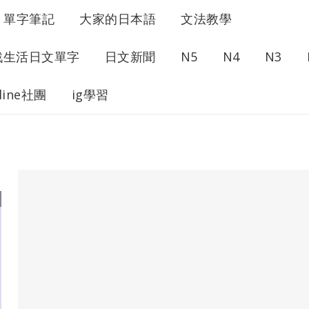
單字筆記
大家的日本語
文法教學
戰生活日文單字
日文新聞
N5
N4
N3
line社團
ig學習