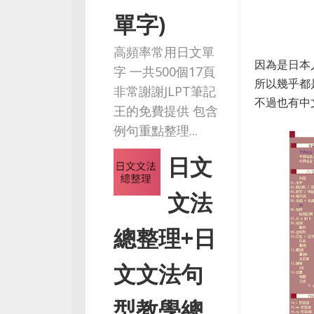
單字)
高頻率常用日文單
因為是日本
字 一共500個17頁
所以幾乎都
非常謝謝JLPT筆記
不過也有中
王的免費提供 包含
例句重點整理...
日文
文法
總整理+日
文文法句
型教學總