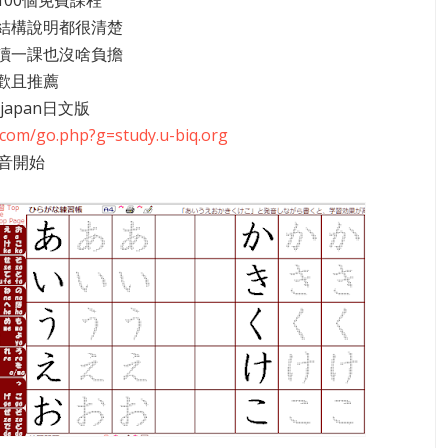
100個免費課程
結構說明都很清楚
讀一課也沒啥負擔
歡且推薦
japan日文版
z.com/go.php?g=study.u-biq.org
0音開始