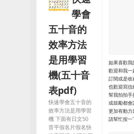
學會
五十音的
效率方法
是用學習
如果喜歡我
歡迎和我一
機(五十音
訂閱或是收
也歡迎寫信
表pdf)
幫我拍拍手
快速學會五十音的
或鼓勵都會
效率方法是用學習
更加有動力
機 下面有日文50
請幫忙按一
音平假名片假名快