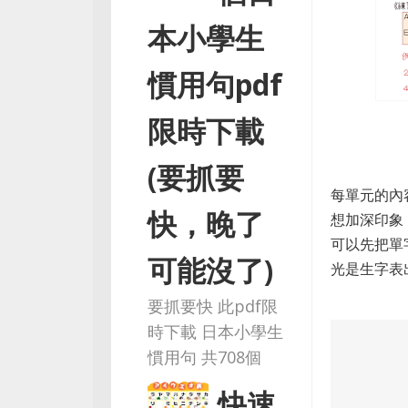
本小學生
慣用句pdf
限時下載
(要抓要
每單元的內
快，晚了
想加深印象
可以先把單
可能沒了)
光是生字表
要抓要快 此pdf限
時下載 日本小學生
慣用句 共708個
快速