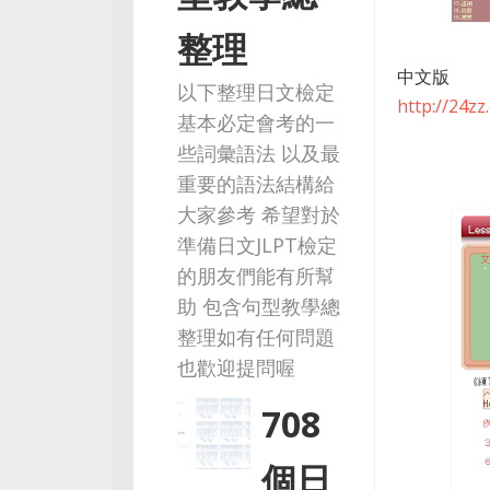
整理
中文版
以下整理日文檢定
http://24z
基本必定會考的一
些詞彙語法 以及最
重要的語法結構給
大家參考 希望對於
準備日文JLPT檢定
的朋友們能有所幫
助 包含句型教學總
整理如有任何問題
也歡迎提問喔
708
個日