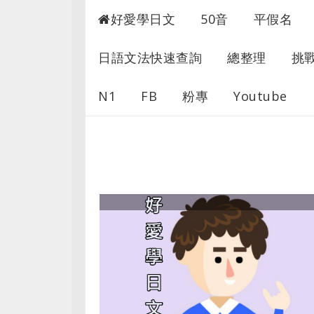
超愛學日文
好愛學日文
50音
平假名
日語文法快速查詢
總整理
挑
N1
FB
粉專
Youtube