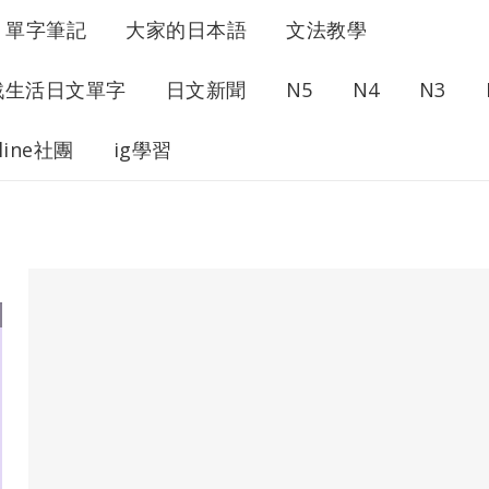
單字筆記
大家的日本語
文法教學
戰生活日文單字
日文新聞
N5
N4
N3
line社團
ig學習