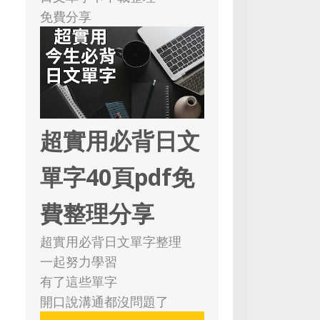
免費分享
超實用必背日文
單字40頁pdf免
費整理分享
超實用必背日文單字整理
一起努力學習
有了這些單字
開口說溝通都沒問題了