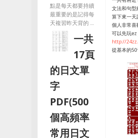
一共有將近
點是每天都要持續
文法和句型
最重要的是記得每
算下來一天
天複習昨天背的 ...
個人非常喜
可以先玩ez 
一共
http://24z
從基本的5
17頁
的日文單
字
PDF(500
個高頻率
常用日文