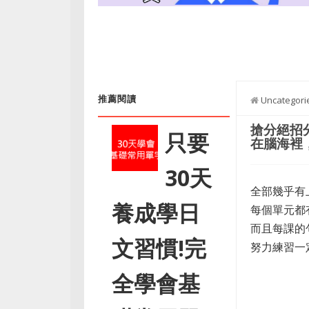
推薦閱讀
Uncategori
搶分絕招
只要
在腦海裡
30天
全部幾乎有
養成學日
每個單元都
而且每課的
文習慣!完
努力練習一
全學會基