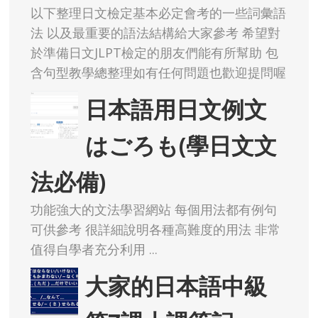
以下整理日文檢定基本必定會考的一些詞彙語
法 以及最重要的語法結構給大家參考 希望對
於準備日文JLPT檢定的朋友們能有所幫助 包
含句型教學總整理如有任何問題也歡迎提問喔
日本語用日文例文
はごろも(學日文文
法必備)
功能強大的文法學習網站 每個用法都有例句
可供參考 很詳細說明各種高難度的用法 非常
值得自學者充分利用 ...
大家的日本語中級