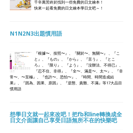
千辛萬苦終於找到一些免費的日文繪本！
快來一起看免費的日文繪本學日文吧～！
N1N2N3出題慣用語
『根據〜、按照〜』、『關於〜、無關〜』 、『こ
と』、『もの』、『から』、『言う』、『とこ
ろ』、『限り』、『よう』、『沒辦法、不得已』、
『忍不住、非得』、『全〜、滿是〜、太〜』、『非
常〜、〜至極』、『也許〜、恐怕〜』、『時間、時間造成結
果』、『因為、因果、原因』、『逆態、責難、不滿』等17大品目
慣用語
想學日文就一起來改吧！把fb和line轉換成全
日文介面讓自己享受日語無所不在的快樂吧