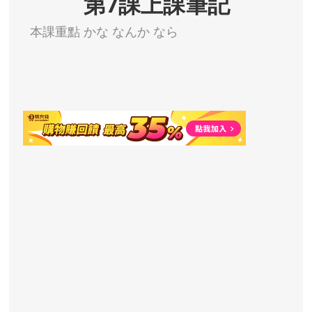
第7課上課筆記
本課重點 かな なんか なら