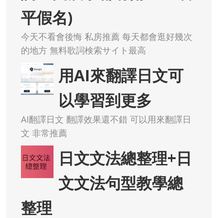
平假名)
今天不看會後悔 私房推薦 每天都會逛好幾次
的地方 無料歌詞検索サイト最高
用AI來翻譯日文可
以學習到更多
AI翻譯日文 翻譯效果還不錯 可以用來翻譯日
文 非常推薦
日文文法總整理+日
文文法句型教學總
整理