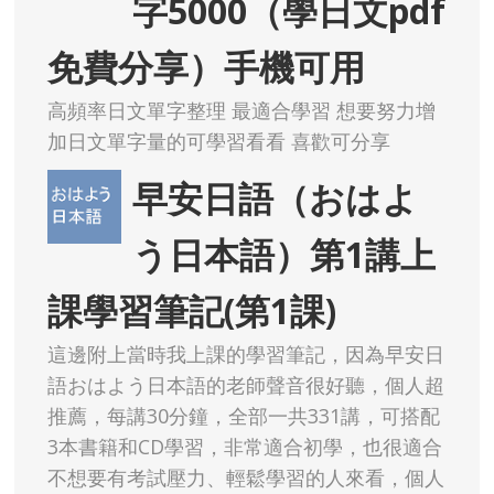
字5000（學日文pdf
免費分享）手機可用
高頻率日文單字整理 最適合學習 想要努力增
加日文單字量的可學習看看 喜歡可分享
早安日語（おはよ
う日本語）第1講上
課學習筆記(第1課)
這邊附上當時我上課的學習筆記，因為早安日
語おはよう日本語的老師聲音很好聽，個人超
推薦，每講30分鐘，全部一共331講，可搭配
3本書籍和CD學習，非常適合初學，也很適合
不想要有考試壓力、輕鬆學習的人來看，個人