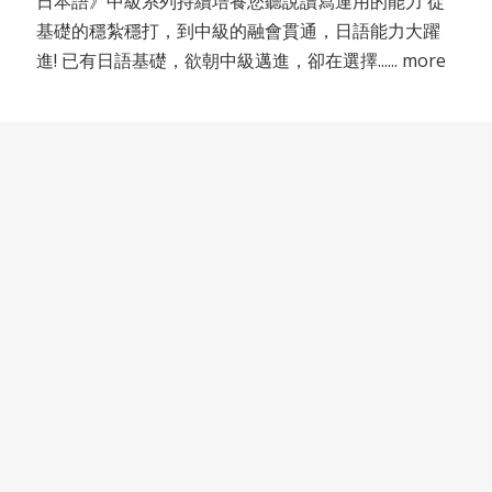
日本語》中級系列持續培養您聽說讀寫運用的能力 從
基礎的穩紮穩打，到中級的融會貫通，日語能力大躍
進! 已有日語基礎，欲朝中級邁進，卻在選擇...... more