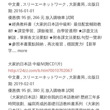
中文書 , スリーエーネットワーク , 大新書局 , 出版日
期: 2016-01-01
優惠價: 95 折, 266 元 放入購物車 試閱
★經典教科書《大家的日本語中級Ⅲ》最佳配套輔助教
材! ★課堂學習、課餘複習、自學皆適用! ★詳盡文法
解說，掌握各文法要點! ★附各課文法要點.句型一覽表!
★參照本書重點歸納，再次複習，穩固實力! 【新單
字...... more
大家的日本語 中級Ⅳ(附CD1片)
http://24zz.com/b.htm?0010702067
中文書 , スリーエーネットワーク , 大新書局 , 出版日
期: 2019-02-01
優惠價: 95 折, 380 元 放入購物車 試閱
《大家的日本語》屬於你我的日本語教材! 歷經三年多
時間規劃、編寫而成的基礎日語教科書系列 《大家的