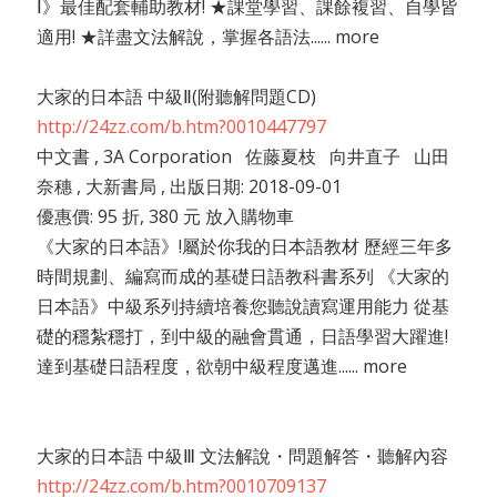
Ⅰ》最佳配套輔助教材! ★課堂學習、課餘複習、自學皆
適用! ★詳盡文法解說，掌握各語法...... more
大家的日本語 中級Ⅱ(附聽解問題CD)
http://24zz.com/b.htm?0010447797
中文書 , 3A Corporation 佐藤夏枝 向井直子 山田
奈穗 , 大新書局 , 出版日期: 2018-09-01
優惠價: 95 折, 380 元 放入購物車
《大家的日本語》!屬於你我的日本語教材 歷經三年多
時間規劃、編寫而成的基礎日語教科書系列 《大家的
日本語》中級系列持續培養您聽說讀寫運用能力 從基
礎的穩紮穩打，到中級的融會貫通，日語學習大躍進!
達到基礎日語程度，欲朝中級程度邁進...... more
大家的日本語 中級Ⅲ 文法解說・問題解答・聽解內容
http://24zz.com/b.htm?0010709137