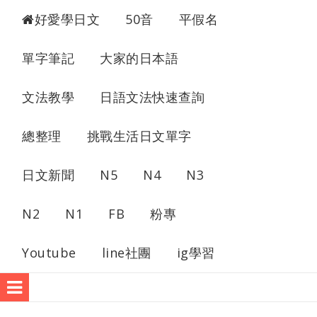
超愛學日文
好愛學日文
50音
平假名
單字筆記
大家的日本語
文法教學
日語文法快速查詢
總整理
挑戰生活日文單字
日文新聞
N5
N4
N3
N2
N1
FB
粉專
Youtube
line社團
ig學習