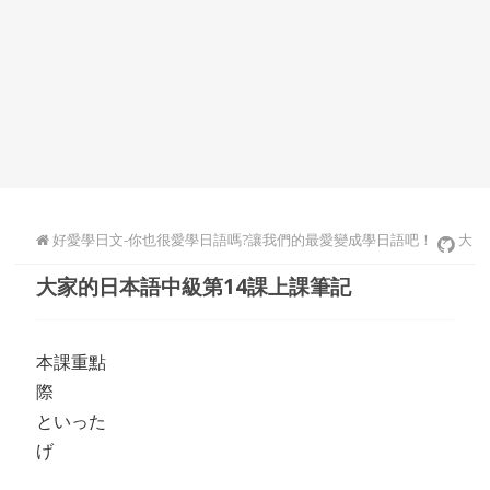
好愛學日文-你也很愛學日語嗎?讓我們的最愛變成學日語吧！
大
大家的日本語中級第14課上課筆記
家的日本語中級
本課重點
際
といった
げ