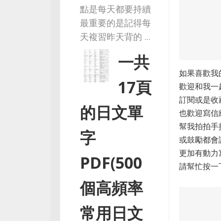
點是每天都要持續
最重要的是記得每
天複習昨天背的 ...
一共
如果喜歡我
17頁
歡迎和我一
訂閱或是收
的日文單
也歡迎寫信
幫我拍拍手
字
或鼓勵都會
更加有動力
PDF(500
請幫忙按一
個高頻率
常用日文