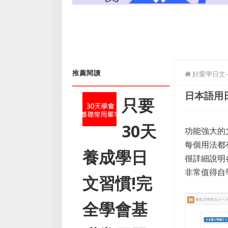
推薦閱讀
好愛學日文
日本語用
只要
30天
功能強大的
每個用法都
養成學日
很詳細說明
非常值得自
文習慣!完
全學會基