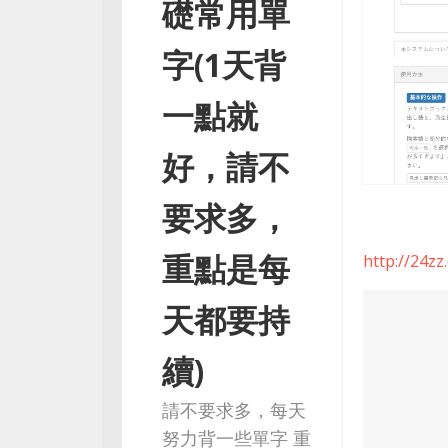
礎常用單
字(1天背
一點就
好，請不
要求多，
重點是每
http://24z
天都要持
續)
請不要求多，每天
努力背一些單字 重