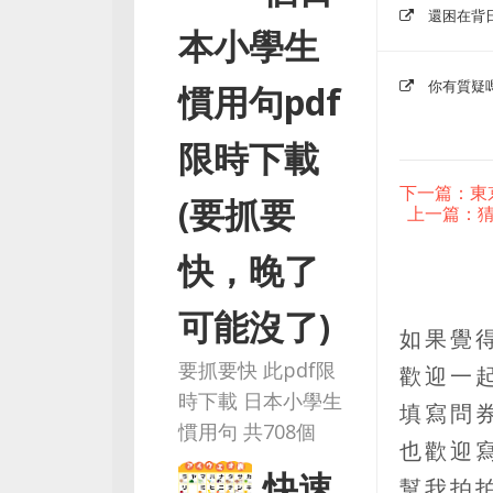
還困在背
本小學生
你有質疑
慣用句pdf
限時下載
下一篇：東
(要抓要
上一篇：猜
快，晚了
可能沒了)
如果覺
要抓要快 此pdf限
歡迎一
時下載 日本小學生
填寫問
慣用句 共708個
也歡迎
快速
幫我拍