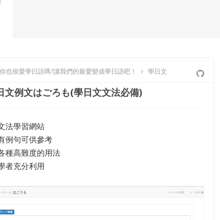
-你也很愛學日語嗎?讓我們的最愛變成學日語吧！
學日文
日文例文はごろも(學日文文法必備)
文法學習網站
有例句可供參考
各種高難度的用法
學者充分利用