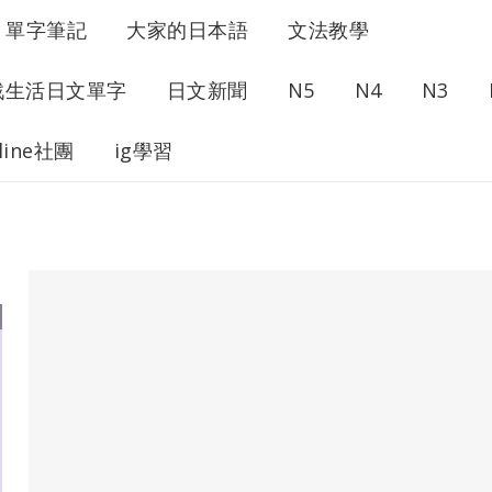
單字筆記
大家的日本語
文法教學
戰生活日文單字
日文新聞
N5
N4
N3
line社團
ig學習