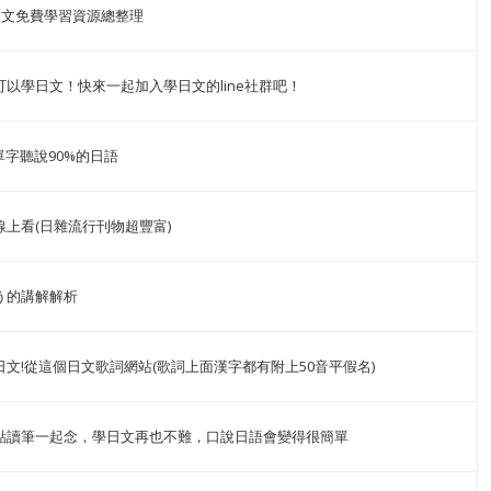
學日文免費學習資源總整理
可以學日文！快來一起加入學日文的line社群吧！
單字聽說90%的日語
線上看(日雜流行刊物超豐富)
う的講解解析
文!從這個日文歌詞網站(歌詞上面漢字都有附上50音平假名)
點讀筆一起念，學日文再也不難，口說日語會變得很簡單