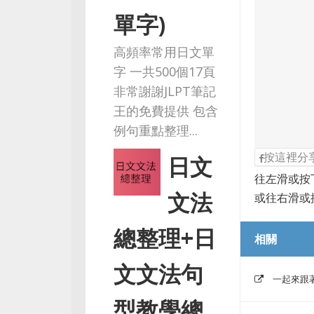
單字)
高頻率常用日文單
字 一共500個17頁
非常謝謝JLPT筆記
王的免費提供 包含
例句重點整理...
按這裡分
日文
往左滑或按
文法
或往右滑或
總整理+日
相關
文文法句
一起來跟著
型教學總