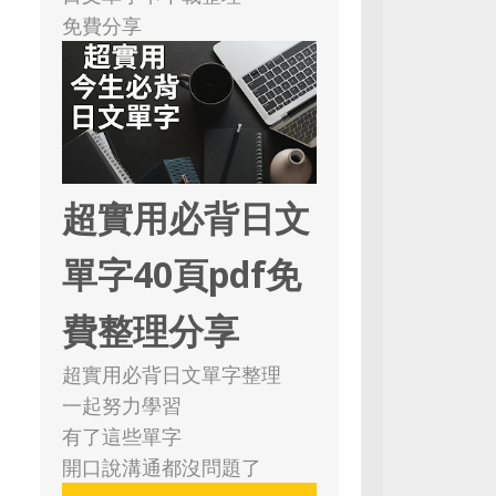
免費分享
超實用必背日文
單字40頁pdf免
費整理分享
超實用必背日文單字整理
一起努力學習
有了這些單字
開口說溝通都沒問題了