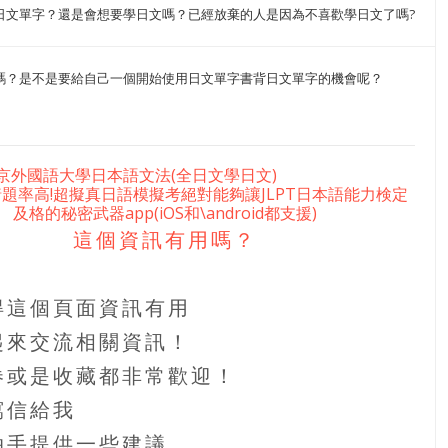
日文單字？還是會想要學日文嗎？已經放棄的人是因為不喜歡學日文了嗎?
嗎？是不是要給自己一個開始使用日文單字書背日文單字的機會呢？
京外國語大學日本語文法(全日文學日文)
題率高!超擬真日語模擬考絕對能夠讓JLPT日本語能力検定
及格的秘密武器app(iOS和\android都支援)
這個資訊有用嗎？
得這個頁面資訊有用
起來交流相關資訊！
券或是收藏都非常歡迎！
寫信給我
拍手提供一些建議