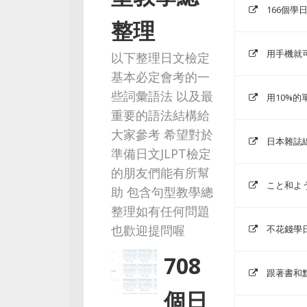
166個
整理
用手機就
以下整理日文檢定
基本必定會考的一
些詞彙語法 以及最
用10%的
重要的語法結構給
大家參考 希望對於
日本雜誌
準備日文JLPT檢定
的朋友們能有所幫
こと和よ
助 包含句型教學總
整理如有任何問題
也歡迎提問喔
不花錢學日
708
跟著書和
個日