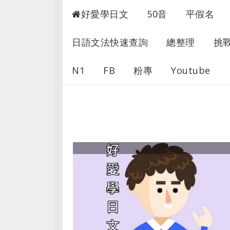
超愛學日文
好愛學日文
50音
平假名
日語文法快速查詢
總整理
挑
N1
FB
粉專
Youtube