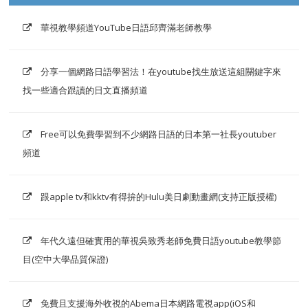
華視教學頻道YouTube日語邱齊滿老師教學
分享一個網路日語學習法！在youtube找生放送這組關鍵字來
找一些適合跟讀的日文直播頻道
Free可以免費學習到不少網路日語的日本第一社長youtuber
頻道
跟apple tv和kktv有得拚的Hulu美日劇動畫網(支持正版授權)
年代久遠但確實用的華視吳致秀老師免費日語youtube教學節
目(空中大學品質保證)
免費且支援海外收視的Abema日本網路電視app(iOS和