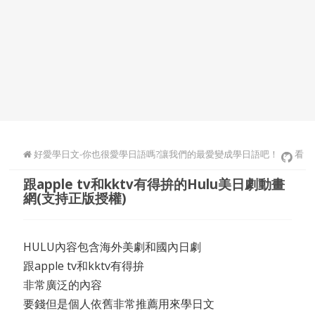
好愛學日文-你也很愛學日語嗎?讓我們的最愛變成學日語吧！
看
跟apple tv和kktv有得拚的Hulu美日劇動畫
影片學日文
網(支持正版授權)
HULU內容包含海外美劇和國內日劇
跟apple tv和kktv有得拚
非常廣泛的內容
要錢但是個人依舊非常推薦用來學日文