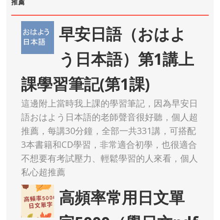
推薦
早安日語（おはよ
う日本語）第1講上
課學習筆記(第1課)
這邊附上當時我上課的學習筆記，因為早安日
語おはよう日本語的老師聲音很好聽，個人超
推薦，每講30分鐘，全部一共331講，可搭配
3本書籍和CD學習，非常適合初學，也很適合
不想要有考試壓力、輕鬆學習的人來看，個人
私心超推薦
高頻率常用日文單