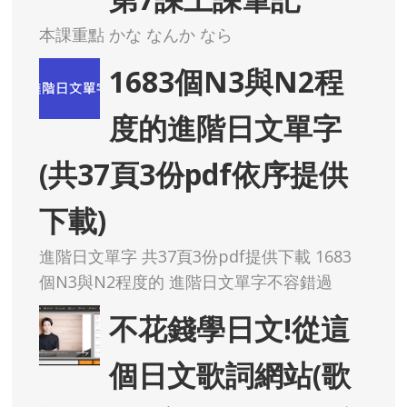
本課重點 かな なんか なら
1683個N3與N2程
度的進階日文單字
(共37頁3份pdf依序提供
下載)
進階日文單字 共37頁3份pdf提供下載 1683
個N3與N2程度的 進階日文單字不容錯過
不花錢學日文!從這
個日文歌詞網站(歌