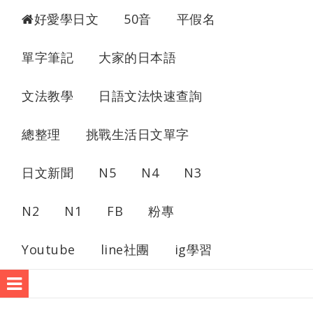
超愛學日文
好愛學日文
50音
平假名
單字筆記
大家的日本語
文法教學
日語文法快速查詢
總整理
挑戰生活日文單字
日文新聞
N5
N4
N3
N2
N1
FB
粉專
Youtube
line社團
ig學習