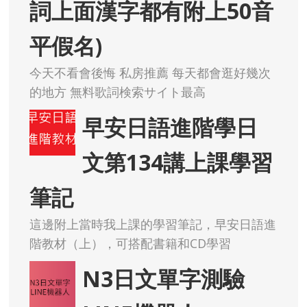
詞上面漢字都有附上50音
平假名)
今天不看會後悔 私房推薦 每天都會逛好幾次
的地方 無料歌詞検索サイト最高
早安日語進階學日
文第134講上課學習
筆記
這邊附上當時我上課的學習筆記，早安日語進
階教材（上），可搭配書籍和CD學習
N3日文單字測驗