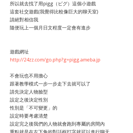
所以就去找了用pigg（ピグ）這個小遊戲
這套社交遊戲(我覺得比較像巨大的聊天室)
請絕對相信我
隨便玩上一個月日文程度一定會有進步
遊戲網址
http://24zz.com/go.php?g=pigg.ameba.jp
不會玩也不用擔心
跟著教學模式一步一步走下去就可以了
請先決定人物臉型
設定之後決定性別
性別是「不可變更」的
設定時要考慮清楚
設定完之後我們的人物就會跑到專屬的房間內
重點就是在左下角的對話框打字就可以進行聊天