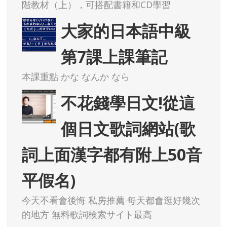
階教材（上），可搭配書籍和CD學習
大家的日本語中級
第7課上課筆記
本課重點 かな なんか なら
不花錢學日文!從這
個日文歌詞網站(歌
詞上面漢字都有附上50音
平假名)
今天不看會後悔 私房推薦 每天都會逛好幾次
的地方 無料歌詞検索サイト最高