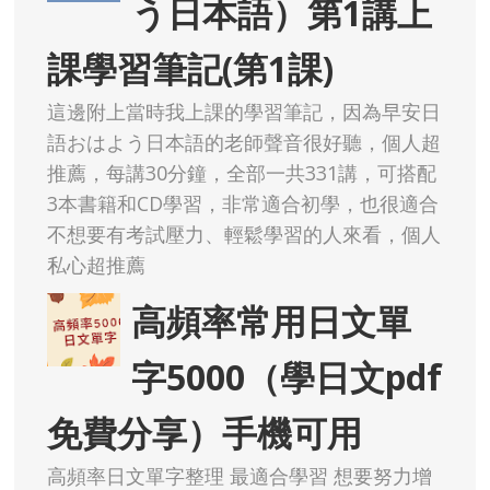
う日本語）第1講上
課學習筆記(第1課)
這邊附上當時我上課的學習筆記，因為早安日
語おはよう日本語的老師聲音很好聽，個人超
推薦，每講30分鐘，全部一共331講，可搭配
3本書籍和CD學習，非常適合初學，也很適合
不想要有考試壓力、輕鬆學習的人來看，個人
私心超推薦
高頻率常用日文單
字5000（學日文pdf
免費分享）手機可用
高頻率日文單字整理 最適合學習 想要努力增