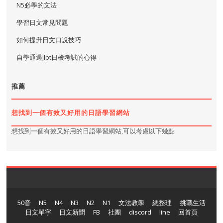
N5必學的文法
學習日文常見問題
如何提升日文口說技巧
自學通過jlpt日檢考試的心得
推薦
想找到一個有效又好用的日語學習網站
想找到一個有效又好用的日語學習網站,可以考慮以下幾點
50音
N5
N4
N3
N2
N1
文法教學
總整理
挑戰生活
日文單字
日文新聞
FB
社團
discord
line
回首頁