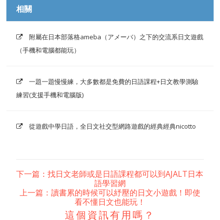
相關
附屬在日本部落格ameba（アメーバ）之下的交流系日文遊戲
（手機和電腦都能玩）
一題一題慢慢練，大多數都是免費的日語課程+日文教學測驗
練習(支援手機和電腦版)
從遊戲中學日語，全日文社交型網路遊戲的經典經典nicotto
下一篇：找日文老師或是日語課程都可以到AJALT日本
語學習網
上一篇：讀書累的時候可以紓壓的日文小遊戲！即使
看不懂日文也能玩！
這個資訊有用嗎？