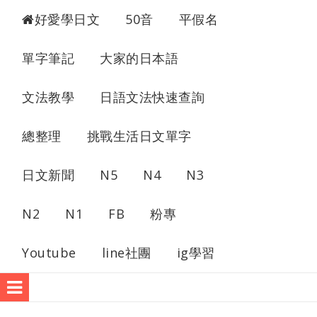
超愛學日文
好愛學日文
50音
平假名
單字筆記
大家的日本語
文法教學
日語文法快速查詢
總整理
挑戰生活日文單字
日文新聞
N5
N4
N3
N2
N1
FB
粉專
Youtube
line社團
ig學習