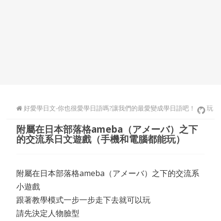
好愛學日文-你也很愛學日語嗎?讓我們的最愛變成學日語吧！
玩
附屬在日本部落格ameba（アメーバ）之下
遊戲學日文
的交流系日文遊戲（手機和電腦都能玩）
附屬在日本部落格ameba（アメーバ）之下的交流系
小遊戲
跟著教學模式一步一步走下去就可以玩
請先決定人物臉型