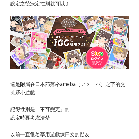
設定之後決定性別就可以了
這是附屬在日本部落格ameba（アメーバ）之下的交
流系小遊戲
記得性別是「不可變更」的
設定時要考慮清楚
以前一直很羨慕用遊戲練日文的朋友